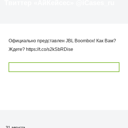
Твиттер «АйКейсес» ‏@iCases_ru
Официально представлен JBL Boombox! Как Вам?
Ждете? https://t.co/s2kSbRDise
31 августа