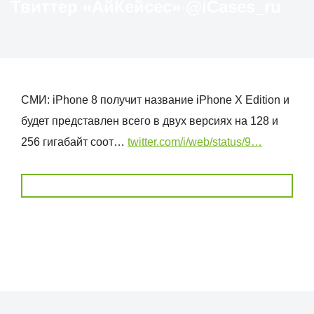
Твиттер «АйКейсес» ‏@iCases_ru
СМИ: iPhone 8 получит название iPhone X Edition и
будет представлен всего в двух версиях на 128 и
256 гигабайт соот…
twitter.com/i/web/status/9…