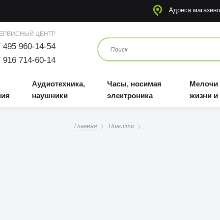
я
Аудиотехника, наушники
Часы, носимая электроника
Мелочи для жизни и отдыха
Адреса магазино
ЕРВИСНЫЙ ЦЕНТР
 495 960-14-54
 916 714-60-14
Аудиотехника,
Часы, носимая
Мелочи
ния
наушники
электроника
жизни и
Главная
Новости