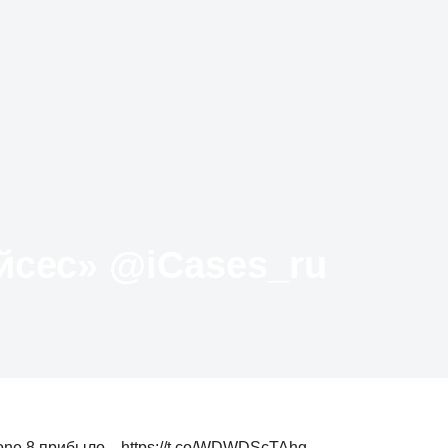
Твиттер «АйКейсес» ‏@iCases_ru
one 8 прибыло... https://t.co/WDWDScTAhg