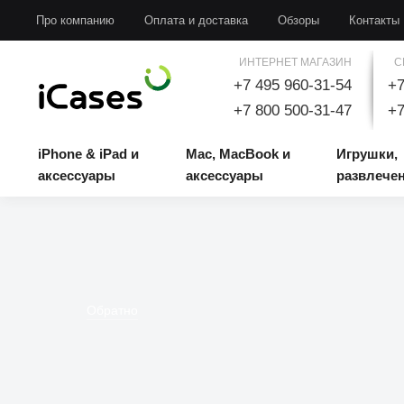
iPhone & iPad и аксессуары
Mac, MacBook и аксессуары
Игрушки, развлечени
Про компанию
Оплата и доставка
Обзоры
Контакты
ИНТЕРНЕТ МАГАЗИН
С
+7 495 960-31-54
+7
+7 800 500-31-47
+7
iPhone & iPad и
Mac, MacBook и
Игрушки,
аксессуары
аксессуары
развлече
Обратно