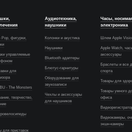
шки,
Аудиотехника,
Часы, носима
лечения
наушники
электроника
 Pop, фигурки,
Колонки и акустика
Шлем Apple Visio
шки
Наушники
Apple Watch, час
шки управляемые
аксессуары
Bluetooth адаптеры
тфоном
Браслеты и все 
Блютус-гарнитуры
авки для
спорта
изора
Оборудование для
Товары для здор
звукозаписи
U - The Monsters
Товары умного д
Чехлы и аксессуары
ание, творчество,
офиса
для наушников
ение
Видеорегистрато
тровелосипеды
Видеокамеры, оч
экшн-камеры
 для приставок