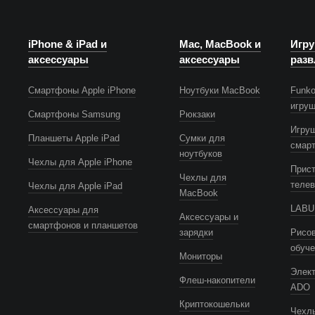
iPhone & iPad и
Mac, MacBook и
Игру
аксессуары
аксессуары
разв
Смартфоны Apple iPhone
Ноутбуки MacBook
Funko
игру
Смартфоны Samsung
Рюкзаки
Игру
Планшеты Apple iPad
Сумки для
смар
ноутбуков
Чехлы для Apple iPhone
Прист
Чехлы для
телев
Чехлы для Apple iPad
MacBook
LABUB
Аксессуары для
Аксессуары и
смартфонов и планшетов
зарядки
Рисов
обуч
Мониторы
Элек
Флеш-накопители
ADO
Криптокошельки
Чехлы