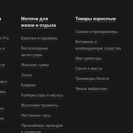
я
Мелочи для
Товары взрослым
жизни и отдыха
Смазки и презервативы
n Pro
Брелоки и карабины
Витамины и
ы и
Велосипедные
возбуждающие средства
аксессуары
Мастурбаторы
для
Женские сумки
Свечи и масла
Зонты
Тренажеры Кегеля
овья
Коврики
Умные вибраторы
ома,
Компрессоры и насосы
Мультиинструменты
ры
Настенные часы
ки,
Органайзеры проводов
и гаджетов