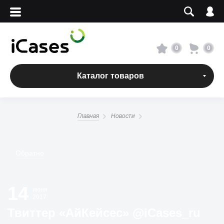
Вход
Регистрация
Сервисный центр
0
0
О магазине
Каталог товаров
Оплата и доставка
Главная
Новости
Адреса магазинов
Обратно
Вакансии
14
+7 495 960-31-54
июня
2017
+7 800 500-31-47
Твиттер «АйКейсес» ‏@iCases_ru