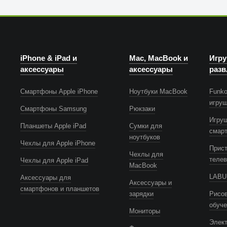
iPhone & iPad и
Mac, MacBook и
Игру
аксессуары
аксессуары
разв
Смартфоны Apple iPhone
Ноутбуки MacBook
Funko
игру
Смартфоны Samsung
Рюкзаки
Игру
Планшеты Apple iPad
Сумки для
смар
ноутбуков
Чехлы для Apple iPhone
Прист
Чехлы для
телев
Чехлы для Apple iPad
MacBook
LABUB
Аксессуары для
Аксессуары и
смартфонов и планшетов
зарядки
Рисов
обуч
Мониторы
Элек