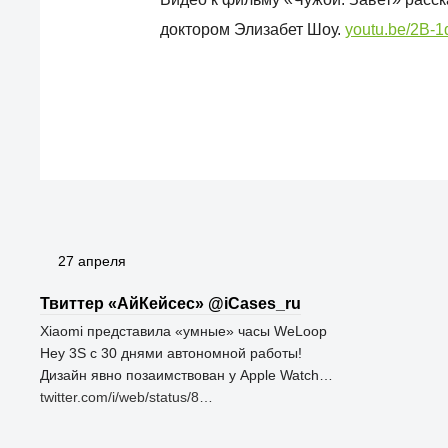
доктором Элизабет Шоу.
youtu.be/2B-1
27 апреля
Твиттер «АйКейсес» ‏@iCases_ru
Xiaomi представила «умные» часы WeLoop
Hey 3S с 30 днями автономной работы!
Дизайн явно позаимствован у Apple Watch…
twitter.com/i/web/status/8…