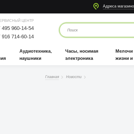
я
Аудиотехника, наушники
Часы, носимая электроника
Мелочи для жизни и отдыха
Адреса магазино
ЕРВИСНЫЙ ЦЕНТР
 495 960-14-54
 916 714-60-14
Аудиотехника,
Часы, носимая
Мелочи
ния
наушники
электроника
жизни и
Главная
Новости