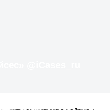
Твиттер «АйКейсес» ‏@iCases_ru
азывающее, что случилось с синтетиком Дэвидом и