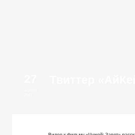
27
апреля
2017
Видео к фильму «Чужой: Завет» расск