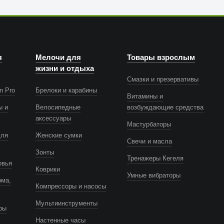
я
Мелочи для
Товары взрослым
жизни и отдыха
Смазки и презервативы
n Pro
Брелоки и карабины
Витамины и
ы и
Велосипедные
возбуждающие средства
аксессуары
Мастурбаторы
для
Женские сумки
Свечи и масла
Зонты
Тренажеры Кегеля
овья
Коврики
Умные вибраторы
ома,
Компрессоры и насосы
Мультиинструменты
ры
Настенные часы