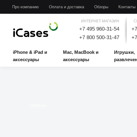
iPhone & iPad и аксессуары
Mac, MacBook и аксессуары
Игрушки, развлечени
Про компанию
Оплата и доставка
Обзоры
Контакты
ИНТЕРНЕТ МАГАЗИН
С
+7 495 960-31-54
+7
+7 800 500-31-47
+7
iPhone & iPad и
Mac, MacBook и
Игрушки,
аксессуары
аксессуары
развлече
Обратно