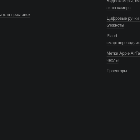
Видеокамеры, оч
экшн-камеры
 для приставок
Цифровые ручки 
блокноты
Plaud
смартпереводчик
Метки Apple AirTa
чехлы
Проекторы