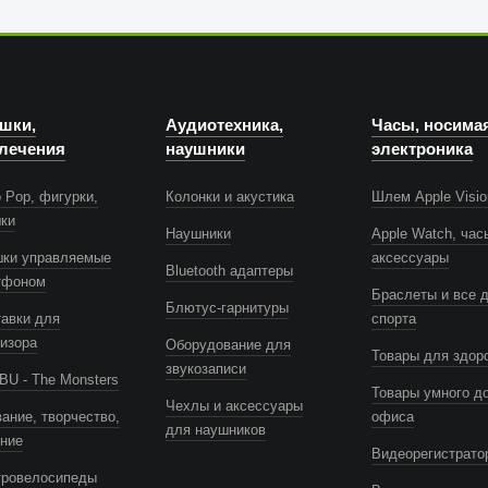
шки,
Аудиотехника,
Часы, носима
лечения
наушники
электроника
 Pop, фигурки,
Колонки и акустика
Шлем Apple Visio
шки
Наушники
Apple Watch, час
шки управляемые
аксессуары
Bluetooth адаптеры
тфоном
Браслеты и все 
Блютус-гарнитуры
авки для
спорта
изора
Оборудование для
Товары для здор
звукозаписи
U - The Monsters
Товары умного д
Чехлы и аксессуары
ание, творчество,
офиса
для наушников
ение
Видеорегистрато
тровелосипеды