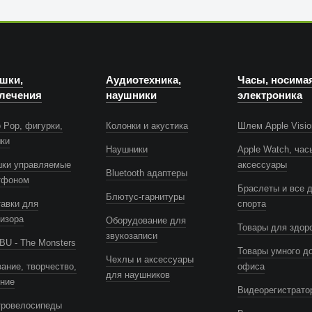
шки,
Аудиотехника,
Часы, носима
лечения
наушники
электроника
 Pop, фигурки,
Колонки и акустика
Шлем Apple Visio
шки
Наушники
Apple Watch, час
шки управляемые
аксессуары
Bluetooth адаптеры
тфоном
Браслеты и все 
Блютус-гарнитуры
авки для
спорта
изора
Оборудование для
Товары для здор
звукозаписи
U - The Monsters
Товары умного д
Чехлы и аксессуары
ание, творчество,
офиса
для наушников
ение
Видеорегистрато
тровелосипеды