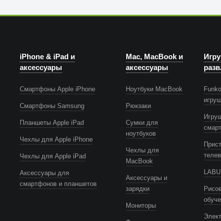
iPhone & iPad и
Mac, MacBook и
Игру
аксессуары
аксессуары
разв
Смартфоны Apple iPhone
Ноутбуки MacBook
Funko
игру
Смартфоны Samsung
Рюкзаки
Игру
Планшеты Apple iPad
Сумки для
смар
ноутбуков
Чехлы для Apple iPhone
Прист
Чехлы для
телев
Чехлы для Apple iPad
MacBook
LABUB
Аксессуары для
Аксессуары и
смартфонов и планшетов
зарядки
Рисов
обуч
Мониторы
Элек