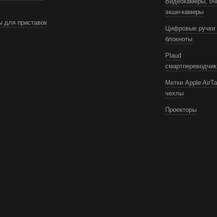
Видеокамеры, оч
экшн-камеры
 для приставок
Цифровые ручки 
блокноты
Plaud
смартпереводчик
Метки Apple AirTa
чехлы
Проекторы