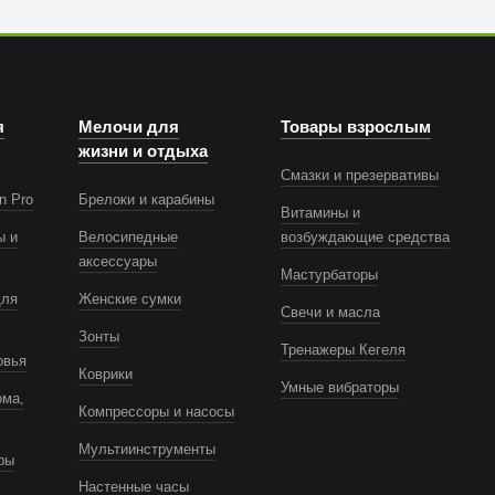
я
Мелочи для
Товары взрослым
жизни и отдыха
Смазки и презервативы
n Pro
Брелоки и карабины
Витамины и
ы и
Велосипедные
возбуждающие средства
аксессуары
Мастурбаторы
для
Женские сумки
Свечи и масла
Зонты
Тренажеры Кегеля
овья
Коврики
Умные вибраторы
ома,
Компрессоры и насосы
Мультиинструменты
ры
Настенные часы