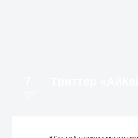
7
апреля
2017
В Сеть якобы слили первое схематичес