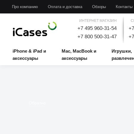
iPhone & iPad и аксессуары
Mac, MacBook и аксессуары
Игрушки, развлечени
Про компанию
Оплата и доставка
Обзоры
Контакты
ИНТЕРНЕТ МАГАЗИН
С
+7 495 960-31-54
+7
+7 800 500-31-47
+7
iPhone & iPad и
Mac, MacBook и
Игрушки,
аксессуары
аксессуары
развлече
Обратно