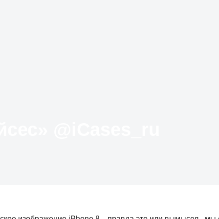
Твиттер «АйКейсес» ‏@iCases_ru
кое изображение iPhone 8... правда это или вымысел - мы 