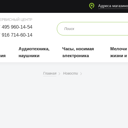
я
Аудиотехника, наушники
Часы, носимая электроника
Мелочи для жизни и отдыха
Адреса магазино
ЕРВИСНЫЙ ЦЕНТР
 495 960-14-54
 916 714-60-14
Аудиотехника,
Часы, носимая
Мелочи
ния
наушники
электроника
жизни и
Главная
Новости