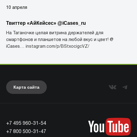
10 апреля
Твиттер «АйКейсес» ‏@iCases_ru
На Таганочке целая витрина держателей для
смартфонов и планшетов на любой вкус и цвет! @
iCases…
instagram.com/p/BStxocigcVZ/
Карта сайта
+7 495 960-31-54
+7 800 500-31-47