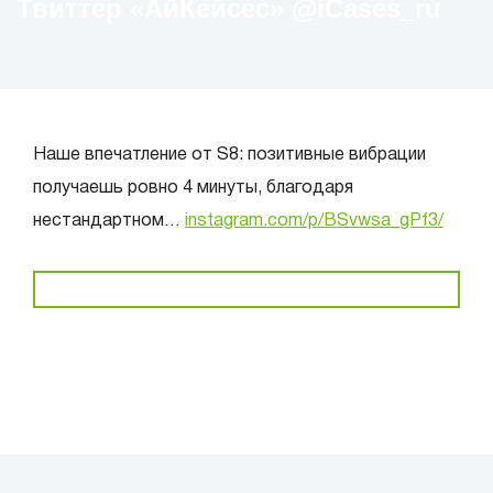
Твиттер «АйКейсес» ‏@iCases_ru
Наше впечатление от S8: позитивные вибрации
получаешь ровно 4 минуты, благодаря
нестандартном…
instagram.com/p/BSvwsa_gPf3/