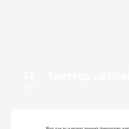
12
апреля
2017
Вот так выглядит девкит (прототип дл