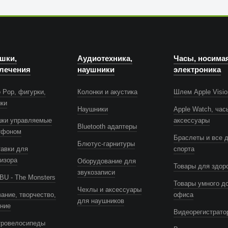
шки,
Аудиотехника,
Часы, носима
лечения
наушники
электроника
 Pop, фигурки,
Колонки и акустика
Шлем Apple Visio
шки
Наушники
Apple Watch, час
шки управляемые
аксессуары
Bluetooth адаптеры
тфоном
Браслеты и все 
Блютус-гарнитуры
авки для
спорта
изора
Оборудование для
Товары для здор
звукозаписи
U - The Monsters
Товары умного д
Чехлы и аксессуары
ание, творчество,
офиса
для наушников
ение
Видеорегистрато
тровелосипеды