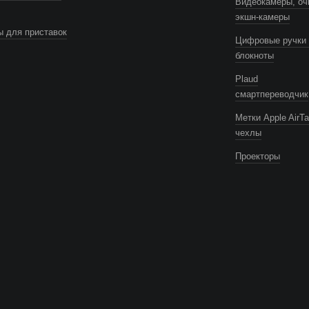
Видеокамеры, оч
экшн-камеры
 для приставок
Цифровые ручки 
блокноты
Plaud
смартпереводчик
Метки Apple AirTa
чехлы
Проекторы