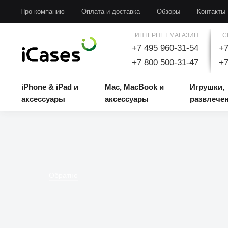
iPhone & iPad и аксессуары
Mac, MacBook и аксессуары
Игрушки, развлечени
Про компанию
Оплата и доставка
Обзоры
Контакты
ИНТЕРНЕТ МАГАЗИН
С
+7 495 960-31-54
+7
+7 800 500-31-47
+7
iPhone & iPad и
Mac, MacBook и
Игрушки,
аксессуары
аксессуары
развлече
Обратно