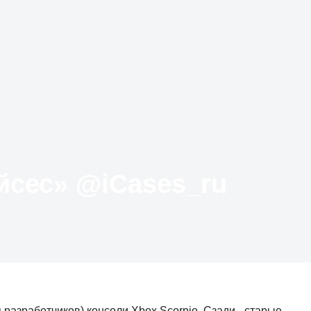
Твиттер «АйКейсес» ‏@iCases_ru
я разработчиков) консоли Xbox Scorpio. Сзади - старые