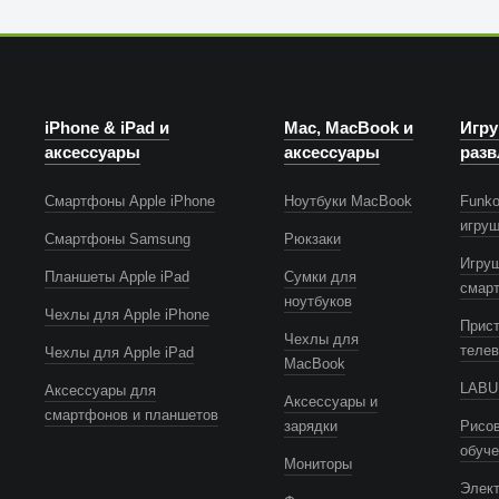
iPhone & iPad и
Mac, MacBook и
Игру
аксессуары
аксессуары
разв
Смартфоны Apple iPhone
Ноутбуки MacBook
Funko
игру
Смартфоны Samsung
Рюкзаки
Игру
Планшеты Apple iPad
Сумки для
смар
ноутбуков
Чехлы для Apple iPhone
Прист
Чехлы для
телев
Чехлы для Apple iPad
MacBook
LABUB
Аксессуары для
Аксессуары и
смартфонов и планшетов
зарядки
Рисов
обуч
Мониторы
Элек