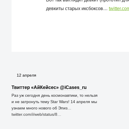
девкиты старых иксбоксов…
twitter.c
12 апреля
Твиттер «АйКейсес» ‏@iCases_ru
Раз уж сегодня день космонавтики, то нельзя
и не затронуть тему Star Wars! 14 апреля мы
узнаем много нового об Эпиз…
twitter.com/i/web/status/8…