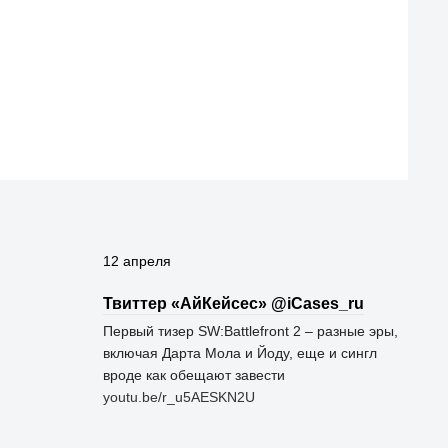
12 апреля
Твиттер «АйКейсес» ‏@iCases_ru
Первый тизер SW:Battlefront 2 – разные эры,
включая Дарта Мола и Йоду, еще и сингл
вроде как обещают завести
youtu.be/r_u5AESKN2U