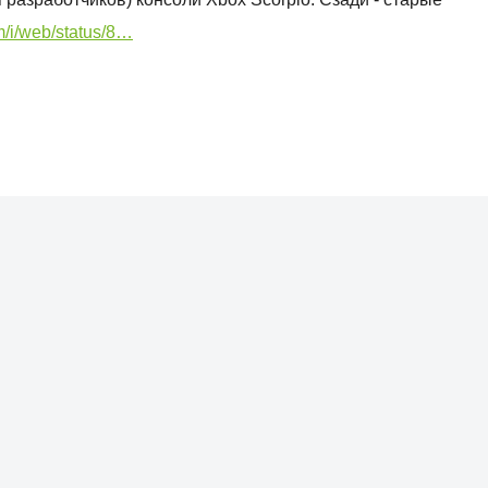
om/i/web/status/8…