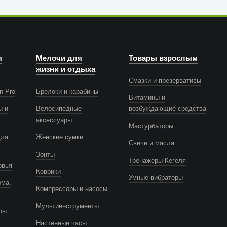
я
Мелочи для
Товары взрослым
жизни и отдыха
Смазки и презервативы
n Pro
Брелоки и карабины
Витамины и
ы и
Велосипедные
возбуждающие средства
аксессуары
Мастурбаторы
для
Женские сумки
Свечи и масла
Зонты
Тренажеры Кегеля
овья
Коврики
Умные вибраторы
ома,
Компрессоры и насосы
Мультиинструменты
ры
Настенные часы