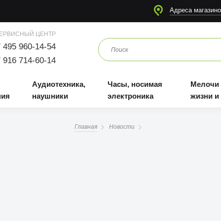
я
Аудиотехника, наушники
Часы, носимая электроника
Мелочи для жизни и отдыха
Адреса магазино
ЕРВИСНЫЙ ЦЕНТР
 495 960-14-54
 916 714-60-14
Аудиотехника,
Часы, носимая
Мелочи
ния
наушники
электроника
жизни и
Главная
Новости