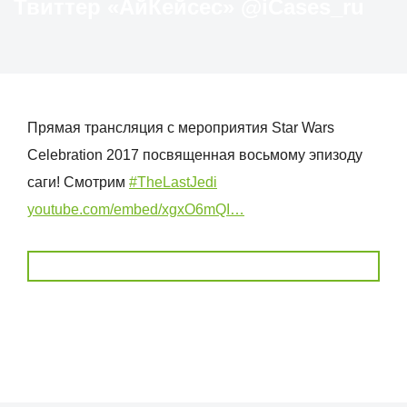
Твиттер «АйКейсес» ‏@iCases_ru
Прямая трансляция с мероприятия Star Wars
Celebration 2017 посвященная восьмому эпизоду
саги! Смотрим
#TheLastJedi
youtube.com/embed/xgxO6mQI…