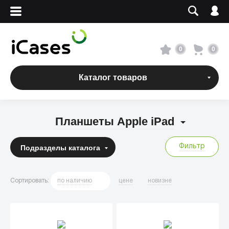
Вход
Регистрация
Сервисный центр
0
0
О магазине
Каталог товаров
Оплата и доставка
Планшеты Apple iPad
Адреса магазинов
Фильтр
Подразделы
каталога
Вакансии
Сортировать
:
по
наличию
цене
новизне
+7 495 960-31-54
+7 800 500-31-47