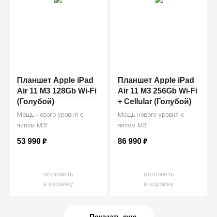
Планшет Apple iPad
Планшет Apple iPad
Air 11 M3 128Gb Wi-Fi
Air 11 M3 256Gb Wi-Fi
(Голубой)
+ Сellular (Голубой)
Мощь нового уровня с
Мощь нового уровня с
чипом M3!
чипом M3!
53 990
₽
86 990
₽
положить
положить
в корзину
в корзину
Показать еще