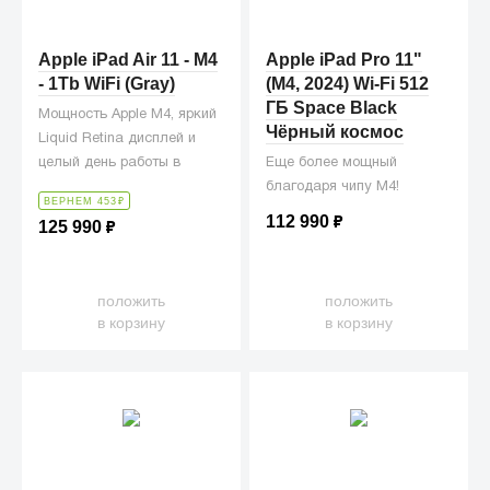
Apple iPad Air 11 - M4
Apple iPad Pro 11"
- 1Tb WiFi (Gray)
(M4, 2024) Wi-Fi 512
ГБ Space Black
Мощность Apple M4, яркий
Чёрный космос
Liquid Retina дисплей и
целый день работы в
Еще более мощный
ультратонком корпусе.
благодаря чипу M4!
ВЕРНЕМ 453
₽
112 990
₽
125 990
₽
положить
положить
в корзину
в корзину