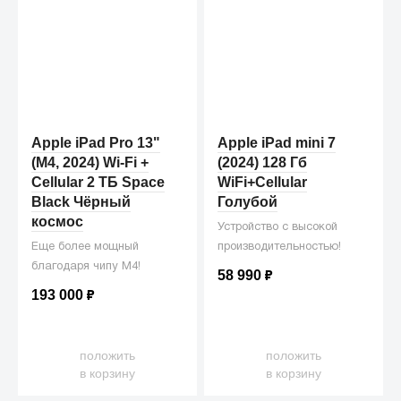
Apple iPad Pro 13"
Apple iPad mini 7
(M4, 2024) Wi-Fi +
(2024) 128 Гб
Cellular 2 ТБ Space
WiFi+Cellular
Black Чёрный
Голубой
космос
Устройство с высокой
Еще более мощный
производительностью!
благодаря чипу M4!
58 990
₽
193 000
₽
положить
положить
в корзину
в корзину