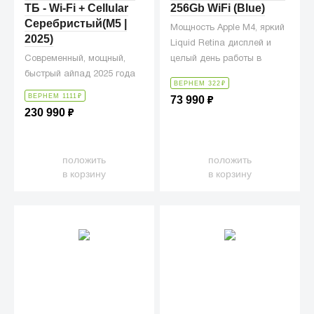
ТБ - Wi-Fi + Cellular
256Gb WiFi (Blue)
Серебристый(M5 |
Мощность Apple M4, яркий
2025)
Liquid Retina дисплей и
Современный, мощный,
целый день работы в
быстрый айпад 2025 года
ультратонком корпусе.
ВЕРНЕМ 322
₽
ВЕРНЕМ 1111
₽
73 990
₽
230 990
₽
положить
положить
в корзину
в корзину