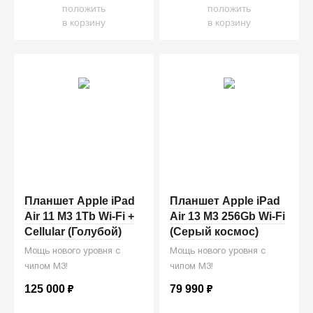
положить
положить
в корзину
в корзину
Планшет Apple iPad
Планшет Apple iPad
Air 11 M3 1Tb Wi-Fi +
Air 13 M3 256Gb Wi-Fi
Сellular (Голубой)
(Серый космос)
Мощь нового уровня с
Мощь нового уровня с
чипом M3!
чипом M3!
125 000
₽
79 990
₽