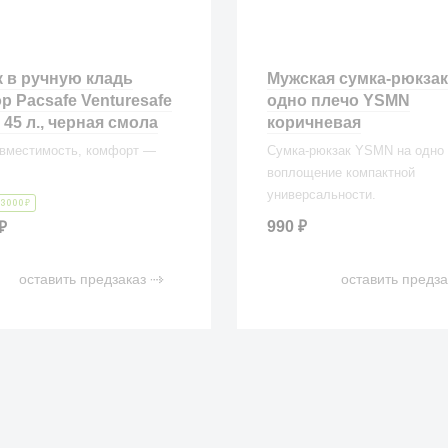
 в ручную кладь
Мужская сумка-рюкзак
р Pacsafe Venturesafe
одно плечо YSMN
 45 л., черная смола
коричневая
 вместимость, комфорт —
Сумка-рюкзак YSMN на одно 
воплощение компактной
универсальности.
₽
3000
990
₽
₽
оставить предзаказ
оставить предза