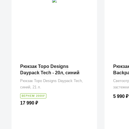
Рюкзак Topo Designs
Рюкзак
Daypack Tech - 20л, синий
Backpa
Рюкзак Topo Designs Daypack Tech,
Светоот
синий, 21 л.
застежки
5 990
₽
₽
ВЕРНЕМ 2000
17 990
₽