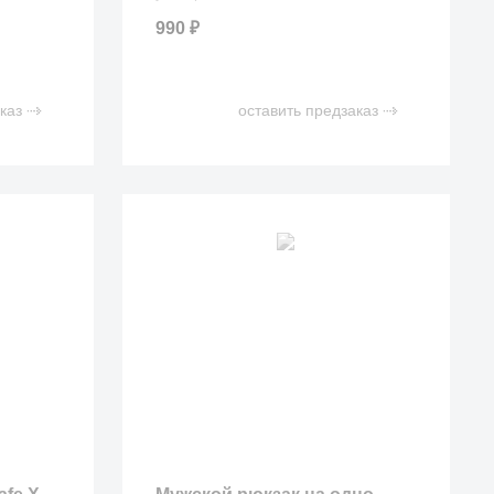
990
₽
каз
оставить предзаказ