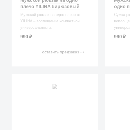
Мужской рюкзак на одно
Мужска
плечо YILINA бирюзовый
одно п
Мужской рюкзак на одно плечо от
Сумка-рю
YILINA – воплощение компактной
воплоще
универсальности.
универса
990
₽
990
₽
оставить предзаказ