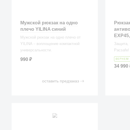
Мужской рюкзак на одно
Рюкзак
плечо YILINA синий
антиво
EXP45,
Мужской рюкзак на одно плечо от
YILINA – воплощение компактной
Защита,
универсальности.
Pacsafe!
990
₽
ВЕРНЕМ 
34 990
оставить предзаказ