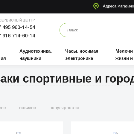
я
Аудиотехника, наушники
Часы, носимая электроника
Мелочи для жизни и отдыха
Адреса магазино
СЕРВИСНЫЙ ЦЕНТР
 495 960-14-54
 916 714-60-14
Аудиотехника,
Часы, носимая
Мелочи
ния
наушники
электроника
жизни и
аки спортивные и горо
ене
новизне
популярности