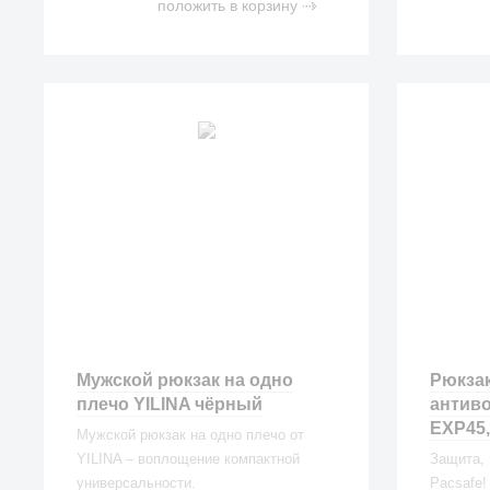
положить в корзину
Мужской рюкзак на одно
Рюкзак
плечо YILINA чёрный
антиво
EXP45,
Мужской рюкзак на одно плечо от
YILINA – воплощение компактной
Защита,
универсальности.
Pacsafe!