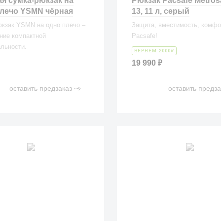
я сумка-рюкзак на
Рюкзак Pacsafe Metros
лечо YSMN чёрная
13, 11 л, серый
кзак YSMN на одно плечо –
Защита, вместимость, комф
ние компактной
Pacsafe!
льности.
₽
ВЕРНЕМ 2000
19 990
₽
оставить предзаказ
оставить предза