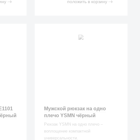
ину
положить в корзину
E1101
Мужской рюкзак на одно
 чёрный
плечо YSMN чёрный
Рюкзак YSMN на одно плечо –
воплощение компактной
универсальности.