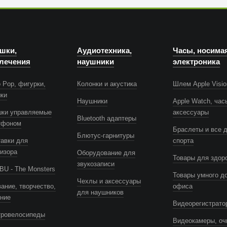
шки,
Аудиотехника,
Часы, носима
лечения
наушники
электроника
 Pop, фигурки,
Колонки и акустика
Шлем Apple Visio
шки
Наушники
Apple Watch, час
шки управляемые
аксессуары
Bluetooth адаптеры
тфоном
Браслеты и все 
Блютус-гарнитуры
авки для
спорта
изора
Оборудование для
Товары для здор
звукозаписи
U - The Monsters
Товары умного д
Чехлы и аксессуары
ание, творчество,
офиса
для наушников
ение
Видеорегистрато
тровелосипеды
Видеокамеры, оч