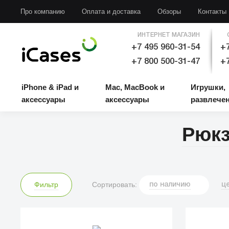
iPhone & iPad и аксессуары
Mac, MacBook и аксессуары
Игрушки, развлечени
Про компанию
Оплата и доставка
Обзоры
Контакты
ИНТЕРНЕТ МАГАЗИН
+7 495 960-31-54
+7
+7 800 500-31-47
+7
iPhone & iPad и
Mac, MacBook и
Игрушки,
аксессуары
аксессуары
развлече
Рюкз
Сортировать:
Фильтр
по
наличию
ц