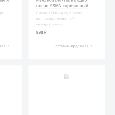
afe X
Мужской рюкзак на одно
плечо YSMN коричневый
орт —
Рюкзак YSMN на одно плечо –
воплощение компактной
универсальности.
990
₽
каз
оставить предзаказ