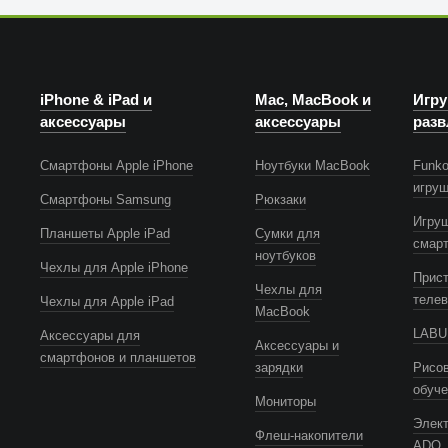
iPhone & iPad и
Mac, MacBook и
Игру
аксессуары
аксессуары
разв
Смартфоны Apple iPhone
Ноутбуки MacBook
Funko
игру
Смартфоны Samsung
Рюкзаки
Игру
Планшеты Apple iPad
Сумки для
смар
ноутбуков
Чехлы для Apple iPhone
Прист
Чехлы для
телев
Чехлы для Apple iPad
MacBook
LABUB
Аксессуары для
Аксессуары и
смартфонов и планшетов
зарядки
Рисов
обуч
Мониторы
Элек
Флеш-накопители
ADO