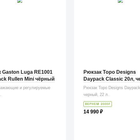
 Gaston Luga RE1001
Рюкзак Topo Designs
ck Rullen Mini чёрный
Daypack Classic 20л, 
ражающие и регулируемые
Рюкзак Topo Designs Daypack
.
черный, 22 л.
₽
ВЕРНЕМ 2000
14 990
₽