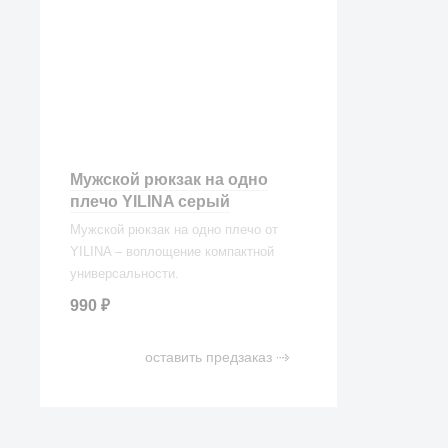
Мужской рюкзак на одно
плечо YILINA серый
Мужской рюкзак на одно плечо от
YILINA – воплощение компактной
универсальности.
990
₽
оставить предзаказ