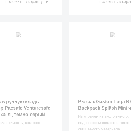
положить в корзину
положить в корз
 в ручную кладь
Рюкзак Gaston Luga R
р Pacsafe Venturesafe
Backpack Spläsh Mini
 45 л., темно-серый
Изготовлен из экологичного,
 вместимость, комфорт —
водонепроницаемого и легко
очищаемого материала.