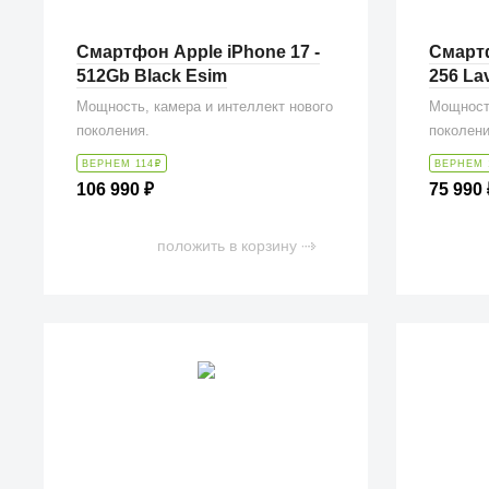
Смартфон Apple iPhone 17 -
Смартф
512Gb Black Esim
256 La
Мощность, камера и интеллект нового
Мощность
поколения.
поколени
ВЕРНЕМ 114
₽
ВЕРНЕМ 
106 990
₽
75 990
положить в корзину