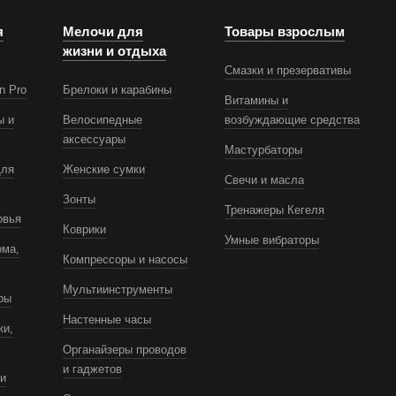
я
Мелочи для
Товары взрослым
жизни и отдыха
Смазки и презервативы
n Pro
Брелоки и карабины
Витамины и
ы и
Велосипедные
возбуждающие средства
аксессуары
Мастурбаторы
для
Женские сумки
Свечи и масла
Зонты
Тренажеры Кегеля
овья
Коврики
Умные вибраторы
ома,
Компрессоры и насосы
Мультиинструменты
ры
Настенные часы
ки,
Органайзеры проводов
и гаджетов
и