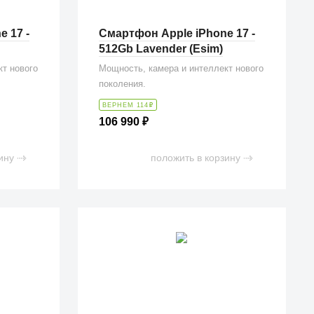
 17 -
Смартфон Apple iPhone 17 -
512Gb Lavender (Esim)
кт нового
Мощность, камера и интеллект нового
поколения.
ВЕРНЕМ 114
₽
106 990
₽
ину
положить в корзину