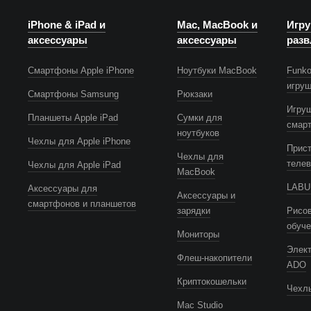
iPhone & iPad и
Mac, MacBook и
Игру
аксессуары
аксессуары
разв
Смартфоны Apple iPhone
Ноутбуки MacBook
Funko
игру
Смартфоны Samsung
Рюкзаки
Игру
Планшеты Apple iPad
Сумки для
смар
ноутбуков
Чехлы для Apple iPhone
Прист
Чехлы для
телев
Чехлы для Apple iPad
MacBook
LABUB
Аксессуары для
Аксессуары и
смартфонов и планшетов
зарядки
Рисов
обуч
Мониторы
Элек
Флеш-накопители
ADO
Криптокошельки
Чехлы
Mac Studio