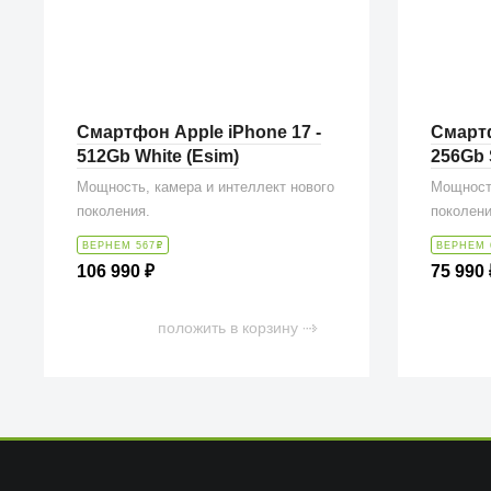
Смартфон Apple iPhone 17 -
Смартф
512Gb White (Esim)
256Gb 
Мощность, камера и интеллект нового
Мощность
поколения.
поколени
ВЕРНЕМ 567
₽
ВЕРНЕМ 
106 990
₽
75 990
положить в корзину