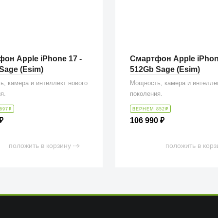
он Apple iPhone 17 -
Смартфон Apple iPhone
Sage (Esim)
512Gb Sage (Esim)
, камера и интеллект нового
Мощность, камера и интелле
я.
поколения.
697
₽
ВЕРНЕМ 852
₽
₽
106 990
₽
положить в корзину
положить в корз