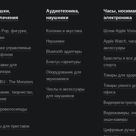
шки,
Аудиотехника,
Часы, носима
лечения
наушники
электроника
 Pop, фигурки,
Колонки и акустика
Шлем Apple Visio
шки
Наушники
Apple Watch, час
шки управляемые
аксессуары
Bluetooth адаптеры
тфоном
Браслеты и все 
Блютус-гарнитуры
авки для
спорта
изора
Оборудование для
Товары для здор
звукозаписи
U - The Monsters
Товары умного д
Чехлы и аксессуары
ание, творчество,
офиса
для наушников
ение
Видеорегистрато
тровелосипеды
Видеокамеры, оч
экшн-камеры
 для приставок
Цифровые ручки 