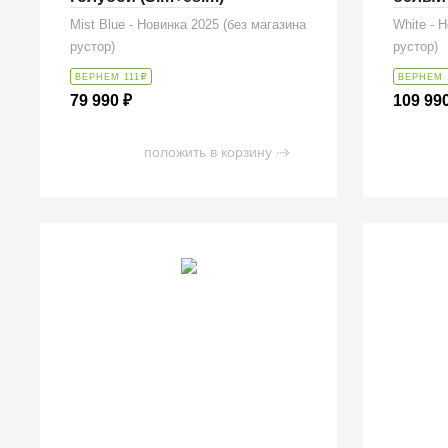
Mist Blue - Новинка 2025 (без магазина
White - 
рустор)
рустор)
ВЕРНЕМ 111
₽
ВЕРНЕМ 
79 990
₽
109 99
положить в корзину