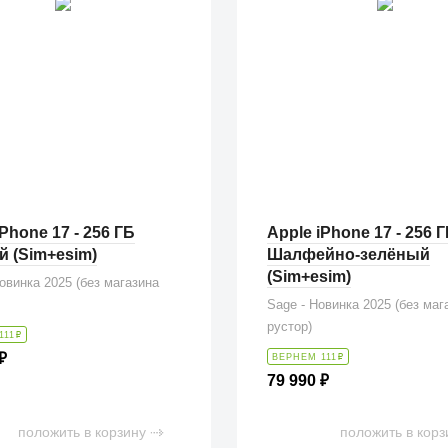
Phone 17 - 256 ГБ
Apple iPhone 17 - 256 
 (Sim+esim)
Шалфейно-зелёный
(Sim+esim)
Новинка 2025 (без магазина
Sage - Новинка 2025 (без маг
рустор)
111
₽
₽
ВЕРНЕМ 111
₽
79 990
₽
положить в корзину
положить в корз