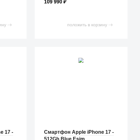
109 990
₽
ину
положить в корзину
 17 -
Смартфон Apple iPhone 17 -
512Gb Blue Esim