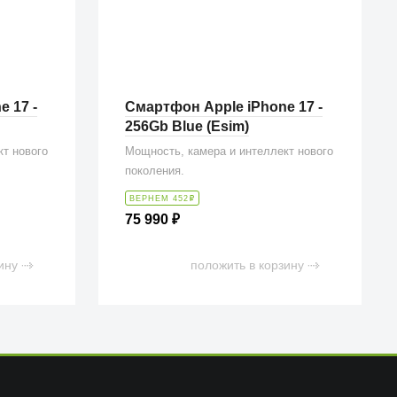
 17 -
Смартфон Apple iPhone 17 -
256Gb Blue (Esim)
кт нового
Мощность, камера и интеллект нового
поколения.
ВЕРНЕМ 452
₽
75 990
₽
ину
положить в корзину