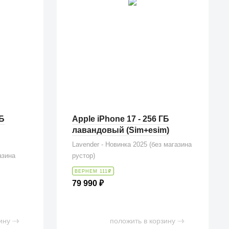
ГБ
Apple iPhone 17 - 256 ГБ
лавандовый (Sim+esim)
Lavender - Новинка 2025 (без магазина
азина
рустор)
ВЕРНЕМ 111
₽
79 990
₽
ину
положить в корзину