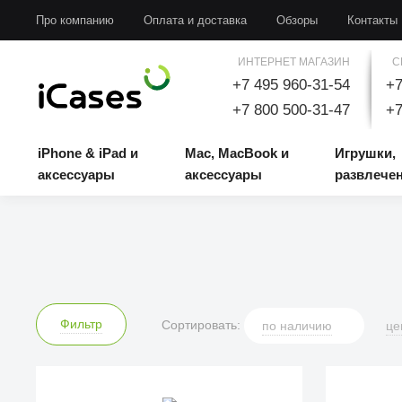
iPhone & iPad и аксессуары
Mac, MacBook и аксессуары
Игрушки, развлечени
Про компанию
Оплата и доставка
Обзоры
Контакты
ИНТЕРНЕТ МАГАЗИН
С
+7 495 960-31-54
+7
+7 800 500-31-47
+7
iPhone & iPad и
Mac, MacBook и
Игрушки,
аксессуары
аксессуары
развлече
Фильтр
Сортировать:
по
наличию
це