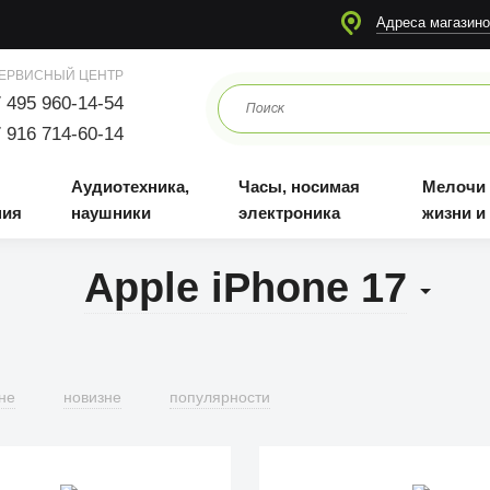
я
Аудиотехника, наушники
Часы, носимая электроника
Мелочи для жизни и отдыха
Адреса магазино
ЕРВИСНЫЙ ЦЕНТР
 495 960-14-54
 916 714-60-14
Аудиотехника,
Часы, носимая
Мелочи
ния
наушники
электроника
жизни и
Apple iPhone 17
не
новизне
популярности