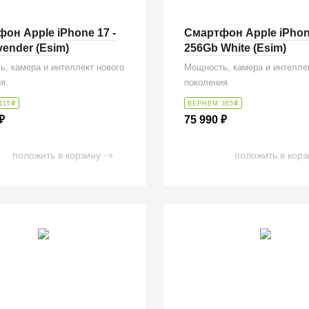
он Apple iPhone 17 -
Смартфон Apple iPhone
vender (Esim)
256Gb White (Esim)
, камера и интеллект нового
Мощность, камера и интелле
я.
поколения.
115
₽
ВЕРНЕМ 365
₽
₽
75 990
₽
положить в корзину
положить в корз