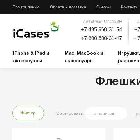
iPhone & iPad и аксессуары
Mac, MacBook и аксессуары
Игрушки, развлечени
Про компанию
Оплата и доставка
Обзоры
Контакты
ИНТЕРНЕТ МАГАЗИН
С
+7 495 960-31-54
+7
+7 800 500-31-47
+7
iPhone & iPad и
Mac, MacBook и
Игрушки,
аксессуары
аксессуары
развлеч
Флешки
Фильтр
Сортировать:
по
наличию
це