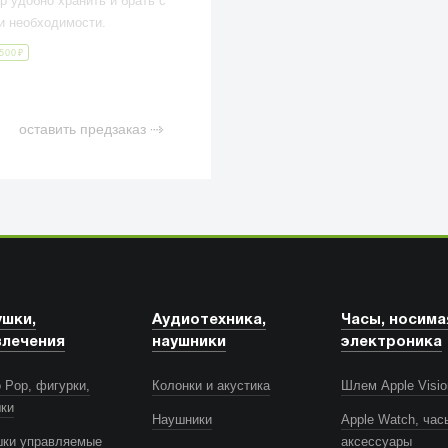
р удобно хранить и брать с
и необходимости.
500
₽
оставить предзаказ
ушки,
Аудиотехника,
Часы, носима
влечения
наушники
электроника
 Pop, фигурки,
Колонки и акустика
Шлем Apple Visio
шки
Наушники
Apple Watch, час
шки управляемые
аксессуары