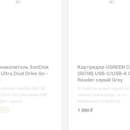
накопитель SanDisk
Картридер UGREEN C
Ultra Dual Drive Go -
(50706) USB-C/USB-A 
C
Reader серый Grey
копитель SanDisk 256 GB
Устройство можно подключат
al Drive Go с разъемом USB
только к компьютеру, но и к
Цвет: черный
мобильному устройству
₽
500
₽
1 990