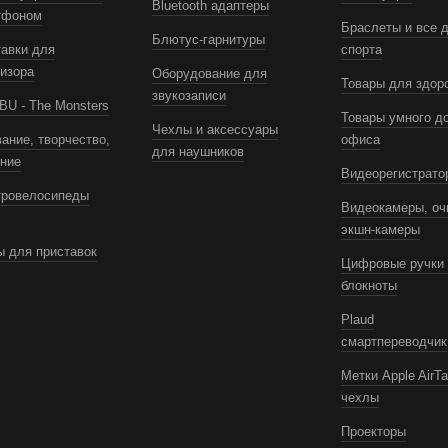
Bluetooth адаптеры
тфоном
Браслеты и все 
Блютус-гарнитуры
авки для
спорта
изора
Оборудование для
Товары для здор
звукозаписи
U - The Monsters
Товары умного д
Чехлы и аксессуары
ание, творчество,
офиса
для наушников
ение
Видеорегистрато
тровелосипеды
Видеокамеры, оч
экшн-камеры
 для приставок
Цифровые ручки 
блокноты
Plaud
смартпереводчик
Метки Apple AirTa
чехлы
Проекторы