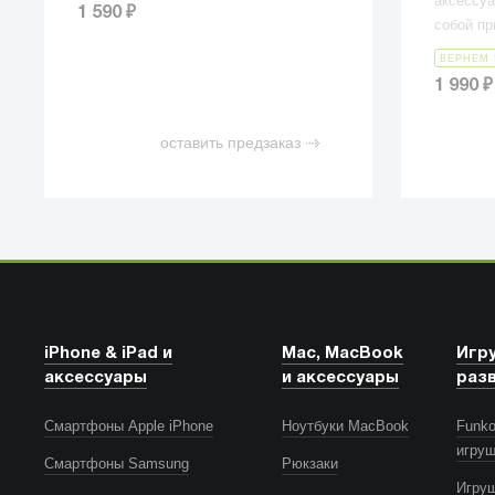
аксессуа
₽
1 590
собой пр
ВЕРНЕМ 
₽
1 990
оставить предзаказ
iPhone & iPad и
Mac, MacBook
Игр
аксессуары
и аксессуары
раз
Смартфоны Apple iPhone
Ноутбуки MacBook
Funko
игру
Смартфоны Samsung
Рюкзаки
Игру