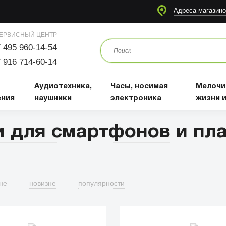
я
Аудиотехника, наушники
Часы, носимая электроника
Мелочи для жизни и отдыха
Адреса магазино
ЕРВИСНЫЙ ЦЕНТР
 495 960-14-54
 916 714-60-14
Аудиотехника,
Часы, носимая
Мелочи
ения
наушники
электроника
жизни 
 для смартфонов и пл
не
новизне
популярности