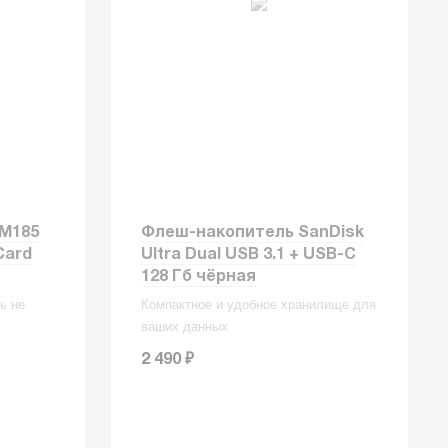
M185
Флеш-накопитель SanDisk
Card
Ultra Dual USB 3.1 + USB-C
128 Гб чёрная
ь не
Компактное и удобное хранилище для
ваших данных
₽
2 490