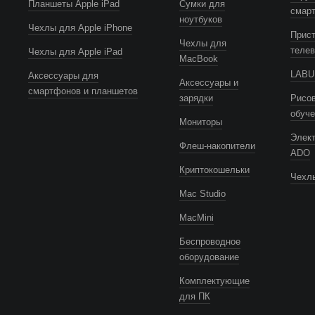
Планшеты Apple iPad
Сумки для
смар
ноутбуков
Чехлы для Apple iPhone
Прист
Чехлы для
телев
Чехлы для Apple iPad
MacBook
LABUB
Аксессуары для
Аксессуары и
смартфонов и планшетов
зарядки
Рисов
обуч
Мониторы
Элек
Флеш-накопители
ADO
Криптокошельки
Чехлы
Mac Studio
MacMini
Беспроводное
оборудование
Комплектующие
для ПК