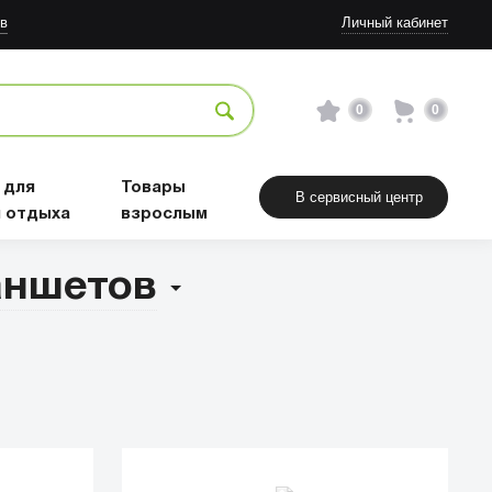
в
Личный кабинет
0
0
 для
Товары
В сервисный центр
и отдыха
взрослым
аншетов