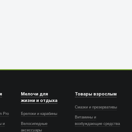
я
Мелочи для
Товары взрослым
жизни и отдыха
Смазки и презервативы
n Pro
Брелоки и карабины
Витамины и
ы и
Велосипедные
возбуждающие средства
аксессуары