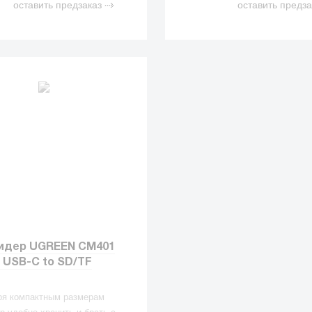
оставить предзаказ
оставить предза
идер UGREEN CM401
) USB-C to SD/TF
ря компактным размерам