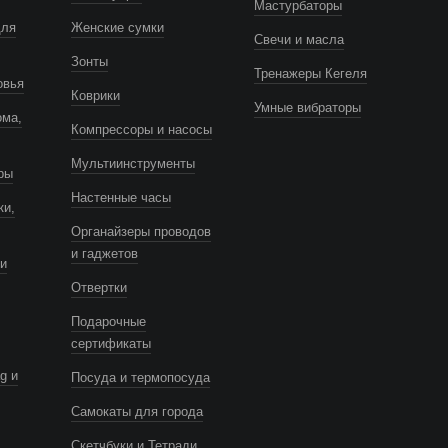
Мастурбаторы
для
Женские сумки
Свечи и масла
Зонты
Тренажеры Кегеля
овья
Коврики
Умные вибраторы
ома,
Компрессоры и насосы
Мультиинструменты
ры
Настенные часы
ки,
Органайзеры проводов
и гаджетов
и
Отвертки
Подарочные
сертификаты
g и
Посуда и термопосуда
Самокаты для города
Скетчбуки и Тетради