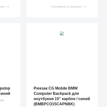
ину
положить в корзину
pstop
Рюкзак CG Mobile BMW
синий
Computer Backpack для
ноутбуков 15" карбон / синий
для
(BMBPCO15CAPNBK)