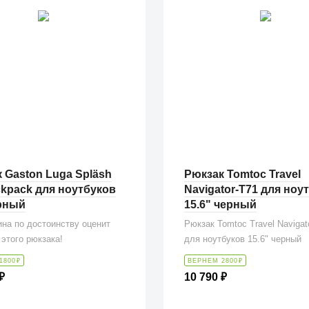
 Gaston Luga Spläsh
Рюкзак Tomtoc Travel
ckpack для ноутбуков
Navigator-T71 для ноу
рный
15.6" черный
на по достоинству оценит
Рюкзак Tomtoc Travel Navigat
этого рюкзака!
для ноутбуков 15.6" черный
1800
₽
ВЕРНЕМ 2800
₽
₽
10 790
₽