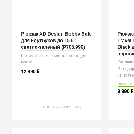
Рюкзак XD Design Bobby Soft
Рюкзак
для ноутбуков до 15.6"
Travel
светло-зелёный (P705.999)
Black 
чёрны
В этом рюкзаке найдется место для
всего!
Компания
благодар
12 990
₽
качестве
ВЕРНЕМ 
9 990
₽
положить в корзину