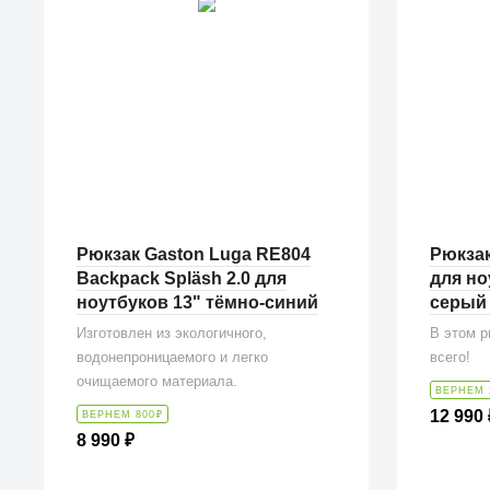
Рюкзак Gaston Luga RE804
Рюкзак
Backpack Spläsh 2.0 для
для но
ноутбуков 13" тёмно-синий
серый 
Изготовлен из экологичного,
В этом р
водонепроницаемого и легко
всего!
очищаемого материала.
ВЕРНЕМ 
12 990
ВЕРНЕМ 800
₽
8 990
₽