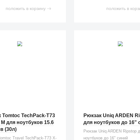
положить в корзину
положить в корз
 Tomtoc TechPack-T73
Рюкзак Uniq ARDEN Ri
 M для ноутбуков 15.6
для ноутбуков до 16" 
 (30л)
Рюкзак Uniq ARDEN Ripstop 
omtoc Travel TechPack-T73 X-
ноутбуков до 16" синий