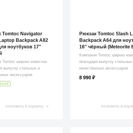
 Tomtoc Navigator
Рюкзак Tomtoc Slash L
 Laptop Backpack A82
Backpack A64 для ноу
для ноутбуков 17"
16" чёрный (Meteorite 
й
Компания Tomtoc широко изв
 Tomtoc широко известна
благодаря выпуску стильных
я выпуску стильных и
качественных аксессуаров.
нных аксессуаров.
8 990
₽
1010
₽
положить в корзину
положить в корз