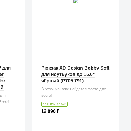
 для
Рюкзак XD Design Bobby Soft
er
для ноутбуков до 15.6"
lor
чёрный (P705.791)
ый
В этом рюкзаке найдется место для
для
всего!
Book!
ВЕРНЕМ 2500
₽
12 990
₽