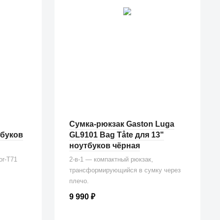
Сумка-рюкзак Gaston Luga
тбуков
GL9101 Bag Tåte для 13"
ноутбуков чёрная
or-T71
2-в-1 — компактный рюкзак,
трансформирующийся в сумку через
плечо.
9 990
₽