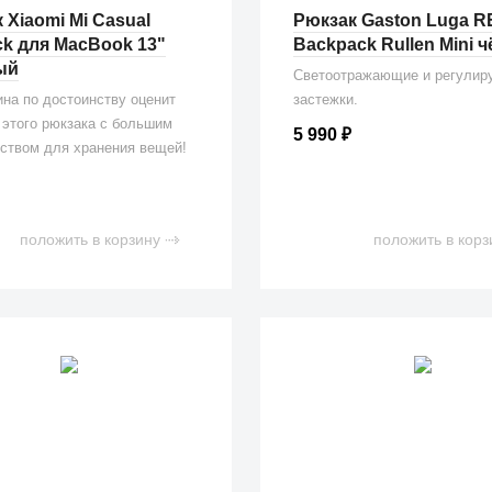
 Xiaomi Mi Casual
Рюкзак Gaston Luga R
k для MacBook 13"
Backpack Rullen Mini 
ый
Светоотражающие и регулир
на по достоинству оценит
застежки.
этого рюкзака с большим
5 990
₽
ством для хранения вещей!
положить в корзину
положить в корз