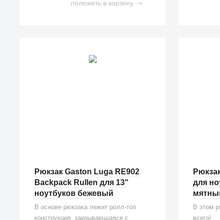
положить в корзину
Рюкзак Gaston Luga RE902
Рюкзак
Backpack Rullen для 13"
для но
ноутбуков бежевый
мятный
В основе рюкзака лежит ролл-топ
В этом р
конструкция, закрывающаяся с
всего!