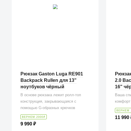
Рюкзак Gaston Luga RE901
Рюкзак
Backpack Rullen для 13"
2.0 Ba
ноутбуков чёрный
16" чё
В основе рюкзака лежит ролл-топ
Ваша спи
конструкция, закрывающаяся с
комфорт 
помощью G-образных крючков
ВЕРНЕМ 
11 990
ВЕРНЕМ 2000
₽
9 990
₽