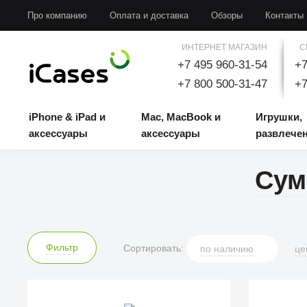
iPhone & iPad и аксессуары
Mac, MacBook и аксессуары
Игрушки, развлечени
Про компанию
Оплата и доставка
Обзоры
Контакты
ИНТЕРНЕТ МАГАЗИН
С
+7 495 960-31-54
+7
+7 800 500-31-47
+7
iPhone & iPad и
Mac, MacBook и
Игрушки,
аксессуары
аксессуары
развлече
Сум
Фильтр
Сортировать:
по
наличию
це