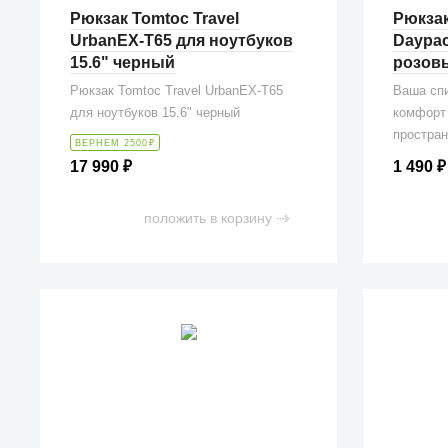
Рюкзак Tomtoc Travel
Рюкзак
UrbanEX-T65 для ноутбуков
Daypac
15.6" черный
розов
Рюкзак Tomtoc Travel UrbanEX-T65
Ваша спи
для ноутбуков 15.6" черный
комфорт 
простран
ВЕРНЕМ 2500
₽
1 490
₽
17 990
₽
положить в корзину