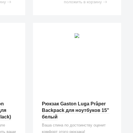
ину
положить в корзину
on
Рюкзак Gaston Luga Pråper
для
Backpack для ноутбуков 15"
lack)
белый
иле
Ваша спина по достоинству оценит
ить ваши
комфорт этого рюкзака!