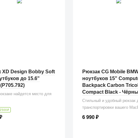
 XD Design Bobby Soft
Рюкзак CG Mobile BMW
утбуков до 15.6"
ноутбуков 15" Comput
(P705.792)
Backpack Carbon Trico
Compact Black - Чёрн
юкзаке найдется место для
Стильный и удобный рюкзак 
транспортировки вашего Mac
2500
₽
6 990
₽
₽