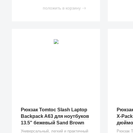
положить в корзину
Рюкзак Tomtoc Slash Laptop
Рюкзак
Backpack A63 для ноутбуков
X-Pack
13.5" бежевый Sand Brown
дюймов
Универсальный, легкий и практичный
Рюкзак T