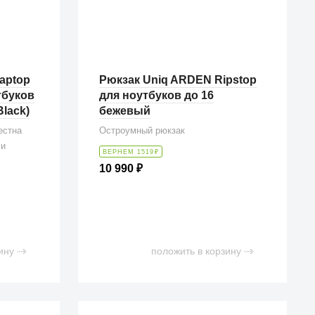
aptop
Рюкзак Uniq ARDEN Ripstop
тбуков
для ноутбуков до 16
Black)
бежевый
естна
Остроумный рюкзак
 и
ВЕРНЕМ 1519
₽
10 990
₽
ину
положить в корзину