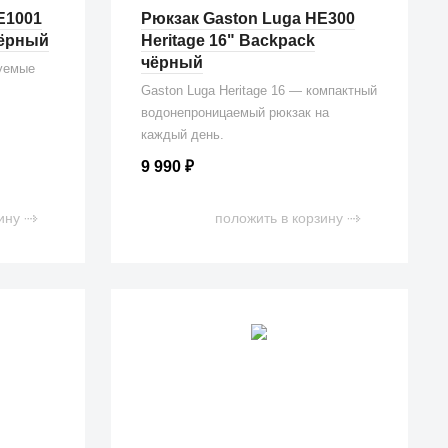
E1001
Рюкзак Gaston Luga HE300
чёрный
Heritage 16" Backpack
чёрный
уемые
Gaston Luga Heritage 16 — компактный
водонепроницаемый рюкзак на
каждый день.
9 990
₽
ину
положить в корзину