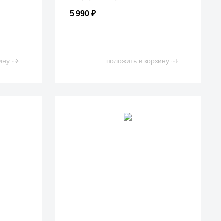
5 990
₽
ину
положить в корзину