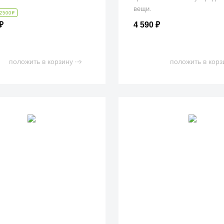
вещи.
2500
₽
4 590
₽
₽
положить в корзину
положить в корз