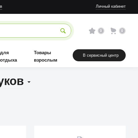
в
Личный кабинет
0
0
 для
Товары
В сервисный центр
 отдыха
взрослым
уков