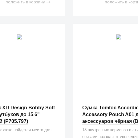
положить в корзину
положить в корз
 XD Design Bobby Soft
Сумка Tomtoc Accordi
утбуков до 15.6"
Accessory Pouch A01 
 (P705.797)
аксессуаров чёрная (B
юкзаке найдется место для
18 внутренних карманов в ст
оригами позволяют упорядоч