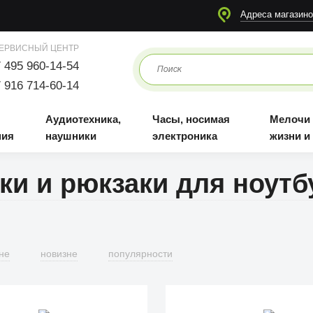
я
Аудиотехника, наушники
Часы, носимая электроника
Мелочи для жизни и отдыха
Адреса магазино
ЕРВИСНЫЙ ЦЕНТР
 495 960-14-54
 916 714-60-14
Аудиотехника,
Часы, носимая
Мелочи
ния
наушники
электроника
жизни и
ки и рюкзаки для ноутб
не
новизне
популярности