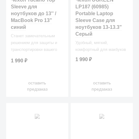
Sleeve для
LP187 (60985)
ноутбуков до 13'' /
Portable Laptop
MacBook Pro 13"
Sleeve Case для
синий
ноутбуков 13-13.3"
Серый
Станет замечательным
решением для защиты и
Удобный, мягкий,
транспортировки вашего
комфортный для макбуков
гаджета!
1 990
₽
1 990
₽
оставить
оставить
предзаказ
предзаказ