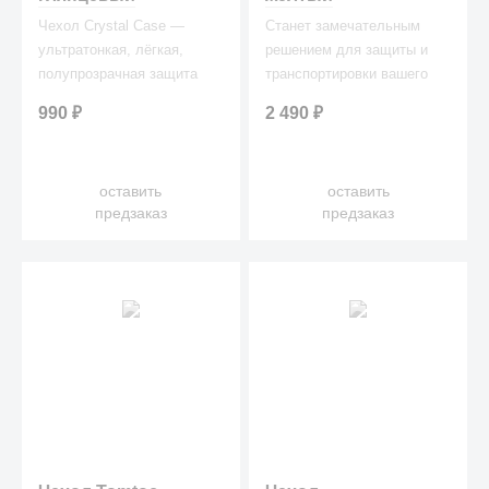
Чехол Crystal Case —
Станет замечательным
ультратонкая, лёгкая,
решением для защиты и
полупрозрачная защита
транспортировки вашего
для вашего любимого
гаджета!
990
₽
2 490
₽
лэптопа.
оставить
оставить
предзаказ
предзаказ