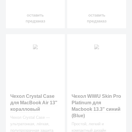
оставить
оставить
предзаказ
предзаказ
Чехол Crystal Case
Чехол WiWU Skin Pro
для MacBook Air 13"
Platinum для
коралловый
Macbook 13.3" синий
(Blue)
Чехол Crystal Case —
ультратонкая, лёгкая,
Простой, легкий и
полупрозрачная защита
компактный дизайн