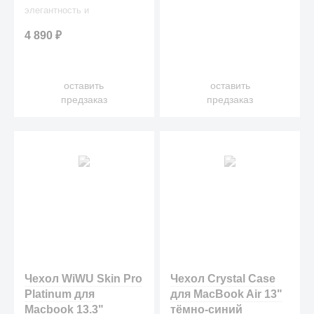
элегантность и
благородную цветовую
4 890
₽
гамму.
оставить
оставить
предзаказ
предзаказ
Чехол WiWU Skin Pro
Чехол Crystal Case
Platinum для
для MacBook Air 13"
Macbook 13.3"
тёмно-синий