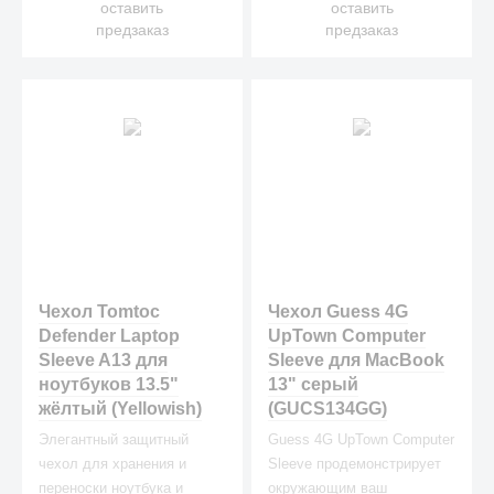
оставить
оставить
предзаказ
предзаказ
Чехол Tomtoc
Чехол Guess 4G
Defender Laptop
UpTown Computer
Sleeve A13 для
Sleeve для MacBook
ноутбуков 13.5"
13" серый
жёлтый (Yellowish)
(GUCS134GG)
Элегантный защитный
Guess 4G UpTown Computer
чехол для хранения и
Sleeve продемонстрирует
переноски ноутбука и
окружающим ваш