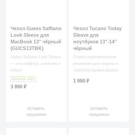
Чехол Guess Saffiano
Чехол Tucano Today
Look Sleeve для
Sleeve для
MacBook 13" чёрный
ноутбуков 13"-14''
(GUCS13TBK)
чёрный
Guess Saffiano Look Sleeve
Станет замечательным
— это комфорт, качество и
решением для защиты и
стиль!
транспортировки вашего
гаджета!
₽
1 990
₽
ВЕРНЕМ 400
3 990
₽
оставить
оставить
предзаказ
предзаказ