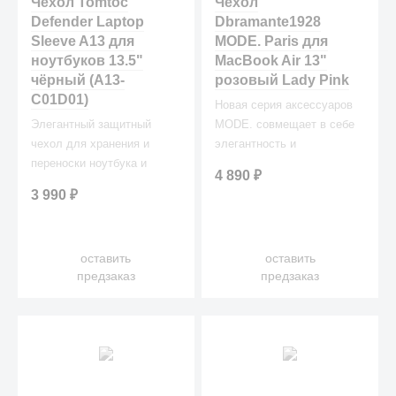
Чехол Tomtoc
Чехол
Defender Laptop
Dbramante1928
Sleeve A13 для
MODE. Paris для
ноутбуков 13.5"
MacBook Air 13"
чёрный (A13-
розовый Lady Pink
C01D01)
Новая серия аксессуаров
Элегантный защитный
MODE. совмещает в себе
чехол для хранения и
элегантность и
переноски ноутбука и
благородную цветовую
4 890
₽
аксессуаров к нему.
гамму.
3 990
₽
оставить
оставить
предзаказ
предзаказ