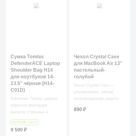
Сумка Tomtoc
Чехол Crystal Case
DefenderACE Laptop
для MacBook Air 13"
Shoulder Bag H14
пастельный-
для ноутбуков 14-
голубой
13.5" чёрная (H14-
Чехол Crystal Case —
C01D)
ультратонкая, лёгкая,
Компания Tomtoc широко
полупрозрачная защита
известна благодаря
для вашего любимого
890
₽
выпуску стильных и
лэптопа.
качественных аксессуаров.
₽
ВЕРНЕМ 1001
9 590
₽