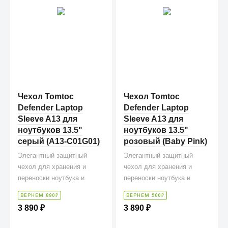
Чехол Tomtoc
Чехол Tomtoc
Defender Laptop
Defender Laptop
Sleeve A13 для
Sleeve A13 для
ноутбуков 13.5"
ноутбуков 13.5"
серый (A13-C01G01)
розовый (Baby Pink)
Элегантный защитный
Элегантный защитный
чехол для хранения и
чехол для хранения и
переноски ноутбука и
переноски ноутбука и
аксессуаров к нему.
аксессуаров к нему.
₽
₽
ВЕРНЕМ 890
ВЕРНЕМ 500
3 890
₽
3 890
₽