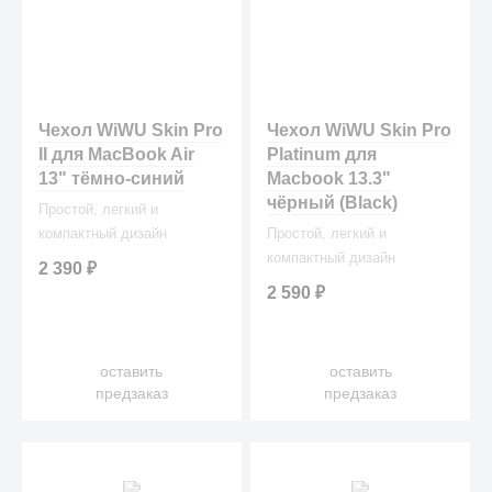
Чехол WiWU Skin Pro
Чехол WiWU Skin Pro
II для MacBook Air
Platinum для
13" тёмно-синий
Macbook 13.3"
чёрный (Black)
Простой, легкий и
компактный дизайн
Простой, легкий и
компактный дизайн
2 390
₽
2 590
₽
оставить
оставить
предзаказ
предзаказ