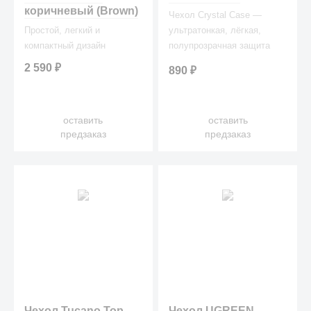
коричневый (Brown)
Чехол Crystal Case —
Простой, легкий и
ультратонкая, лёгкая,
компактный дизайн
полупрозрачная защита
для вашего любимого
2 590
₽
890
₽
лэптопа.
оставить
оставить
предзаказ
предзаказ
Чехол Tucano Top
Чехол UGREEN