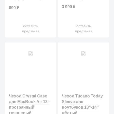
для вашего любимого
3 990
₽
890
₽
лэптопа.
оставить
оставить
предзаказ
предзаказ
Чехол Crystal Case
Чехол Tucano Today
для MacBook Air 13"
Sleeve для
прозрачный
ноутбуков 13"-14''
глянцевый
жёлтый