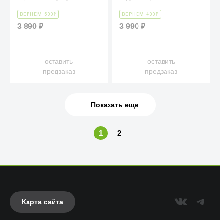
аксессуаров к нему.
изысканный вкус!
₽
₽
ВЕРНЕМ 500
ВЕРНЕМ 400
3 890
₽
3 990
₽
оставить
оставить
предзаказ
предзаказ
Показать еще
1
2
Карта сайта