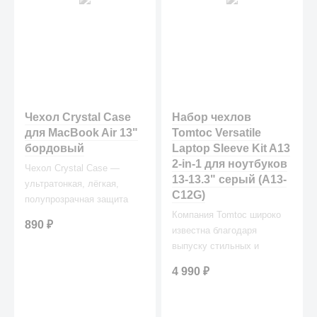
Чехол Crystal Case
Набор чехлов
для MacBook Air 13"
Tomtoc Versatile
бордовый
Laptop Sleeve Kit A13
2-in-1 для ноутбуков
Чехол Crystal Case —
13-13.3" серый (A13-
ультратонкая, лёгкая,
C12G)
полупрозрачная защита
для вашего любимого
Компания Tomtoc широко
890
₽
лэптопа.
известна благодаря
выпуску стильных и
качественных аксессуаров,
4 990
₽
в частности, защитных
чехлов и сумок.