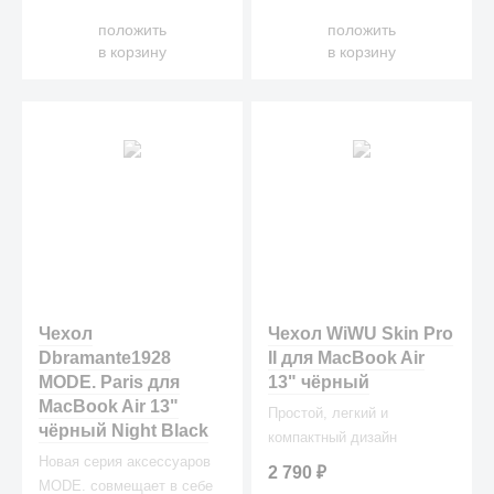
положить
положить
в корзину
в корзину
Чехол
Чехол WiWU Skin Pro
Dbramante1928
II для MacBook Air
MODE. Paris для
13" чёрный
MacBook Air 13"
Простой, легкий и
чёрный Night Black
компактный дизайн
Новая серия аксессуаров
2 790
₽
MODE. совмещает в себе