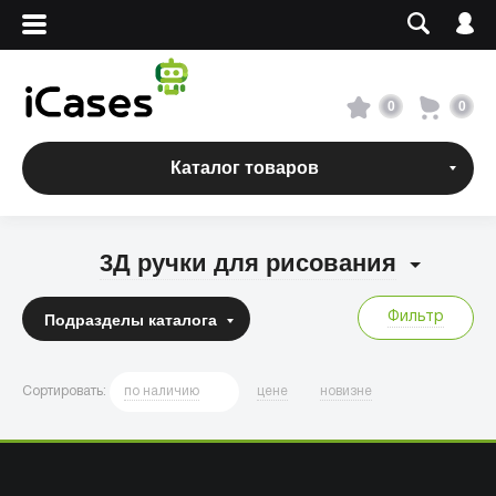
Вход
Регистрация
Сервисный центр
0
0
О магазине
Каталог товаров
Оплата и доставка
3Д ручки для рисования
Адреса магазинов
Фильтр
Подразделы
каталога
Вакансии
Сортировать
:
по
наличию
цене
новизне
+7 495 960-31-54
+7 800 500-31-47