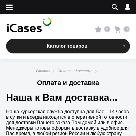
Вход
Регистрация
Сервисный центр
0
0
О магазине
Каталог товаров
Оплата и доставка
Главная
Оплата и доставка
Адреса магазинов
Оплата и доставка
Наша к Вам доставка...
Вакансии
Наша курьерская служба доступна для Вас – 14 часов
+7 495 960-31-54
в сутки и всегда находится в оперативной готовности
для доставки Вашего заказа Вам домой или в офис.
+7 800 500-31-47
Менеджеры готовы оформить доставку в удобное для
Вас время, в любой регион России и любую страну