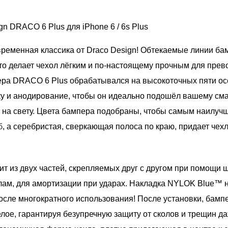
 DRACO 6 Plus для iPhone 6 / 6s Plus
еменная классика от Draco Design! Обтекаемые линии бам
то делает чехол лёгким и по-настоящему прочным для пре
ера DRACO 6 Plus обрабатывался на высокоточных пяти осе
у и анодирование, чтобы он идеально подошёл вашему смар
 на свету. Цвета бампера подобраны, чтобы самым наилучш
б
, а серебристая, сверкающая полоса по краю, придает чех
ит из двух частей, скрепляемых друг с другом при помощи 
ам, для амортизации при ударах. Накладка NYLOK Blue™ н
сле многократного использования! После установки, бамп
лое, гарантируя безупречную защиту от сколов и трещин да