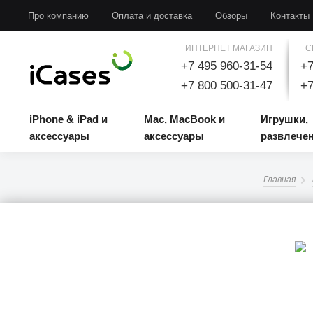
iPhone & iPad и аксессуары
Mac, MacBook и аксессуары
Игрушки, развлечени
Про компанию
Оплата и доставка
Обзоры
Контакты
ИНТЕРНЕТ МАГАЗИН
С
+7 495 960-31-54
+7
+7 800 500-31-47
+7
iPhone & iPad и
Mac, MacBook и
Игрушки,
аксессуары
аксессуары
развлече
Главная