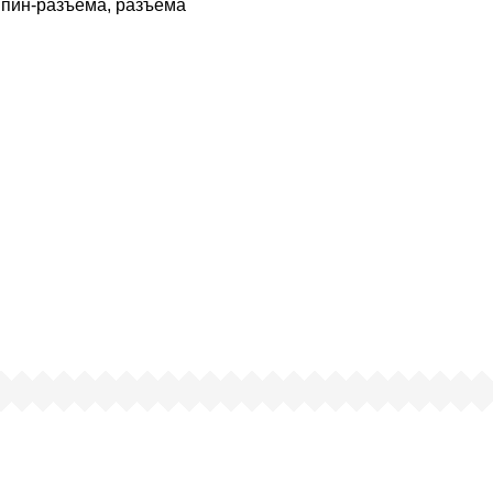
 пин-разъема, разъема
чему люди выбирают именно н
ртифицированный партнер известных миро