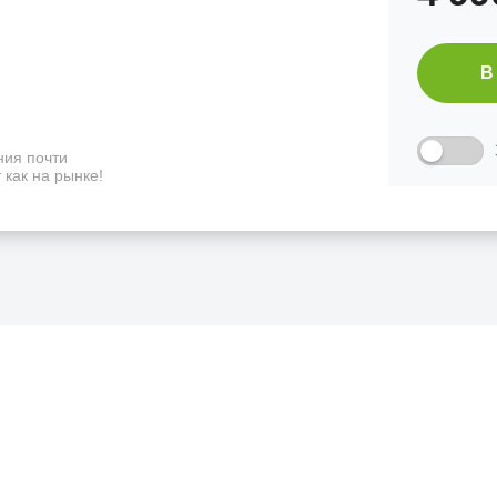
В
ия почти
 как на рынке!
ФИЦИАЛЬНЫЙ РОЗНИЧНЫ
лая, дом 10, ТЦ «Вкусные сезоны», выв