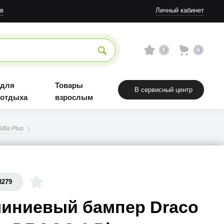
в
Личный кабинет
0
0
 для
Товары
В сервисный центр
 отдыха
взрослым
/6s Plus
8279
иниевый бампер Draco