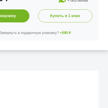
+79037880488
 корзину
Купить в 1 клик
Завернуть в подарочную упаковку?
+590
₽
Й МАГАЗИН
еска iCases