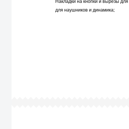
Накладки на кнопки и вырезы для
для наушников и динамика;
По
Все просто — мы се