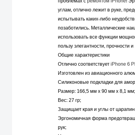
проблемах с
ремонтом iPhone
! Э
углам, отлично лежит в руке, пр
испытывать каких-либо неудобств
позаботились. Металлические нак
использовать все функции мощног
пользу элегантности, прочности и
Общие характеристики
Отлично соответствует
iPhone 6 P
Изготовлен из авиационного алю
Силиконовые подкладки для амор
Размер: 166,5 мм х 90 мм х 8,1 мм
Вес: 27 гр;
Защищает края и углы от царапин 
Эргономичная форма предотвращ
рук;