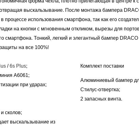
ргономичная форма чехла, плотно прилегающая в центре к
едотвращая выскальзывание. После монтажа бампера DRACO
 в процессе использования смартфона, так как его создате
ладки на кнопки с мгновенным откликом, вырезы для порто
о смартфона. Тонкий, легкий и элегантный бампер DRACO 
 защиты на все 100%!
lus
/
6s Plus
;
Комплект поставки
миния А6061;
Алюминиевый бампер дл
тизации при ударах;
Стилус-отвертка;
;
2 запасных винта.
и сколов;
ает выскальзывание из