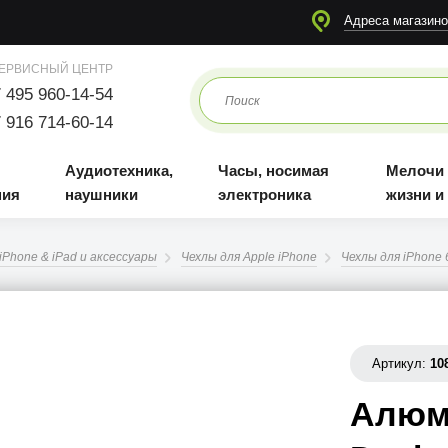
я
Аудиотехника, наушники
Часы, носимая электроника
Мелочи для жизни и отдыха
Адреса магазино
ЕРВИСНЫЙ ЦЕНТР
 495 960-14-54
 916 714-60-14
Аудиотехника,
Часы, носимая
Мелочи
ния
наушники
электроника
жизни и
iPhone & iPad и аксессуары
Чехлы для Apple iPhone
Чехлы для iPhone 6
Артикул:
10
Алюм