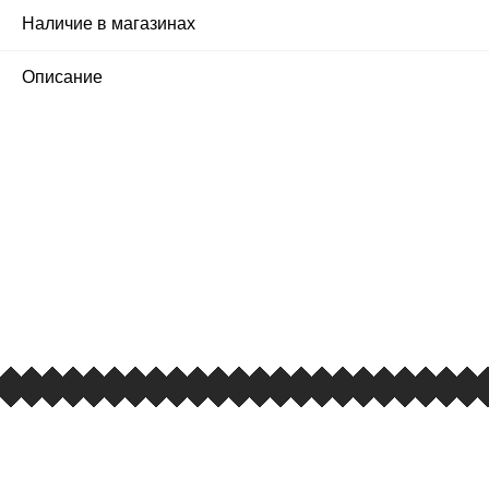
Наличие в магазинах
Описание
ПЕРВЫЙ ОФИЦИАЛЬНЫЙ
РОЗНИЧНЫЙ МАГАЗИН
улица Барклая, дом 10, ТЦ «Вкусные сезоны»,
вывеска iCases