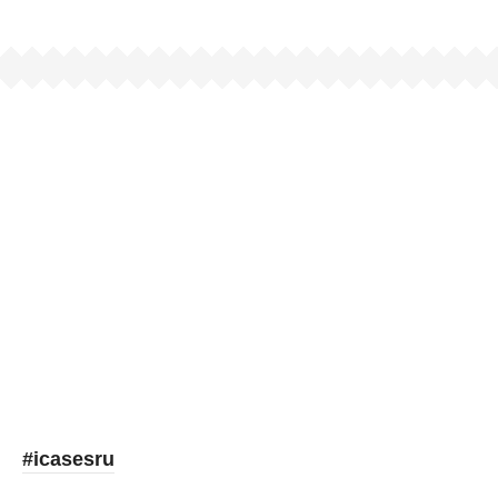
Picooc
#icasesru