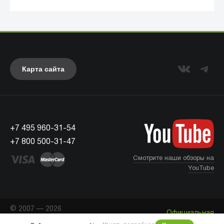
Карта сайта
+7 495 960-31-54
UAG
+7 800 500-31-47
Смотрите наши обзоры на
YouTube
© 2007 — 2026
Официальная
«Айкейсес»
. Все права
Что с моим заказом?
информация