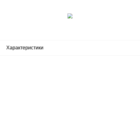
Характеристики
Почему люди выбирают
именно нас?
Все просто — мы сертифицированный
партнер известных мировых
производителей.