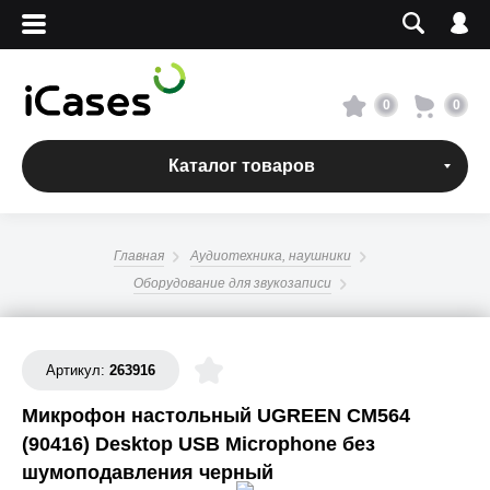
Вход
Регистрация
Сервисный центр
0
0
О магазине
Каталог товаров
Оплата и доставка
Главная
Аудиотехника, наушники
Адреса магазинов
Оборудование для звукозаписи
Вакансии
Артикул:
263916
+7 495 960-31-54
Микрофон настольный UGREEN CM564
(90416) Desktop USB Microphone без
+7 800 500-31-47
шумоподавления черный