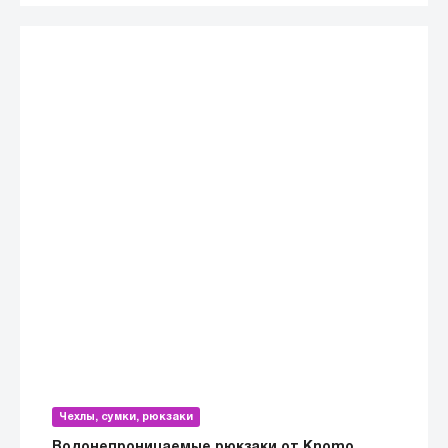
Чехлы, сумки, рюкзаки
Водонепроницаемые рюкзаки от Knomo