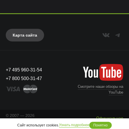
Карта сайта
+7 495 960-31-54
+7 800 500-31-47
Смотрите наши обзоры на
YouTube
© 2007 — 2026
Официальная
«Айкейсес»
. Все права
Что с моим заказом?
информация
Узнать подробнее
Сайт использует cookies.
защищены.
Понятно