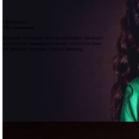
Проблемы?
Мы их решаем
Каждый сотрудник центра регулярно проходит
аттестацию высококлассными специалистами
по ремонту техники Apple и Samsung