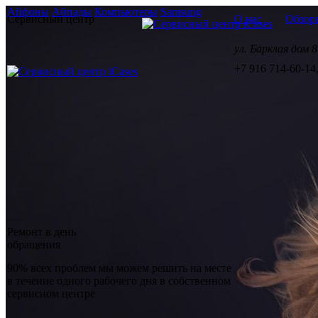
Айфоны
Айпады
Компьютеры
Samsung
Сервисный центр
О нас
Обзор
ул. Барклая дом
+7 916 714-60-14
Ремонт в день
обращения
90% всех проблем мы можем решить на месте
в течение одного рабочего дня в собственном
сервисном центре