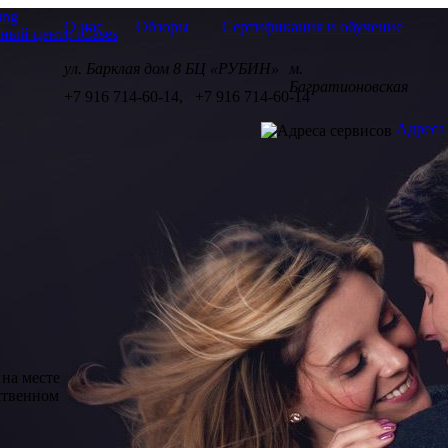
ung
О нас
Обзоры
Сертификация и обучение
ул. Барклая дом 8 БЦ «РУБИН»
м.
Багратионовская
+7 916 714-60-14
,
+7 916 714-60-14
Адреса
на месте
бственном