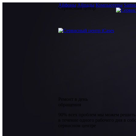
Айфоны
Айпады
Компьютеры
Sams
Сервисный центр
Ремонт в день
обращения
90% всех проблем мы можем решить 
в течение одного рабочего дня в со
сервисном центре