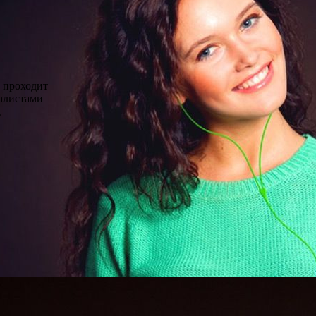
 проходит
алистами
g