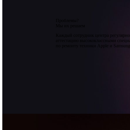
Проблемы?
Мы их решаем
Каждый сотрудник центра регулярно
аттестацию высококлассными специ
по ремонту техники Apple и Samsun