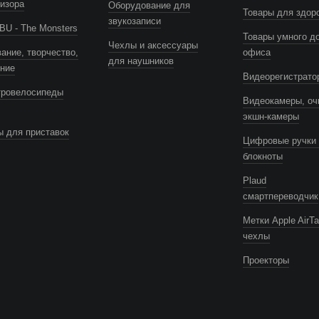
изора
Оборудование для
Товары для здор
звукозаписи
U - The Monsters
Товары умного д
Чехлы и аксессуары
ание, творчество,
офиса
для наушников
ение
Видеорегистрато
тровелосипеды
Видеокамеры, оч
экшн-камеры
 для приставок
Цифровые ручки 
блокноты
Plaud
смартпереводчик
Метки Apple AirTa
чехлы
Проекторы