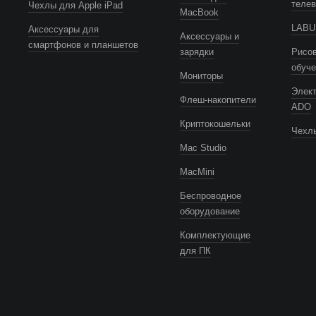
телев
Чехлы для Apple iPad
MacBook
LABUB
Аксессуары для
Аксессуары и
смартфонов и планшетов
зарядки
Рисов
обуч
Мониторы
Элек
Флеш-накопители
ADO
Криптокошельки
Чехлы
Mac Studio
MacMini
Беспроводное
оборудование
Комплектующие
для ПК