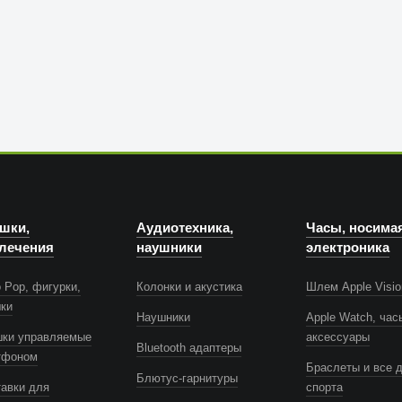
шки,
Аудиотехника,
Часы, носима
лечения
наушники
электроника
 Pop, фигурки,
Колонки и акустика
Шлем Apple Visio
шки
Наушники
Apple Watch, час
шки управляемые
аксессуары
Bluetooth адаптеры
тфоном
Браслеты и все 
Блютус-гарнитуры
авки для
спорта