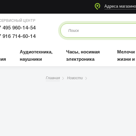
я
Аудиотехника, наушники
Часы, носимая электроника
Мелочи для жизни и отдыха
Адреса магазино
СЕРВИСНЫЙ ЦЕНТР
 495 960-14-54
 916 714-60-14
Аудиотехника,
Часы, носимая
Мелочи
ния
наушники
электроника
жизни и
Главная
Новости