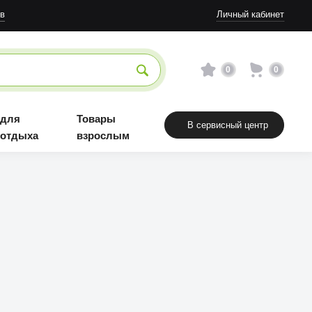
Товары взрослым
в
Личный кабинет
0
0
 для
Товары
В сервисный центр
 отдыха
взрослым