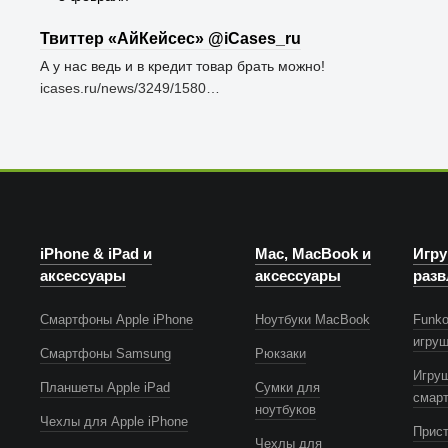
Твиттер «АйКейсес» ‏@iCases_ru
А у нас ведь и в кредит товар брать можно!
icases.ru/news/3249/1580…
iPhone & iPad и
Mac, MacBook и
Игру
аксессуары
аксессуары
разв
Смартфоны Apple iPhone
Ноутбуки MacBook
Funko
игру
Смартфоны Samsung
Рюкзаки
Игру
Планшеты Apple iPad
Сумки для
смар
ноутбуков
Чехлы для Apple iPhone
Прист
Чехлы для