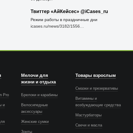
Твиттер «АйКейсес» ‏@iCases_ru
Режим работы в праздничные дни
icases.ru/news/3182/1556…
я
Мелочи для
Товары взрослым
жизни и отдыха
Смазки и презервативы
n Pro
Брелоки и карабины
Витамины и
ы и
Велосипедные
возбуждающие средства
аксессуары
Мастурбаторы
для
Женские сумки
Свечи и масла
Зонты