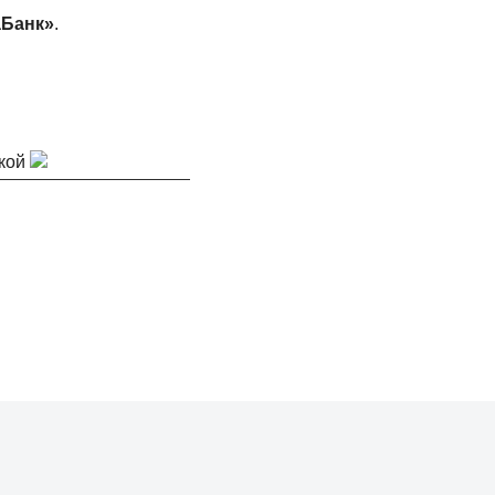
Банк»
.
кой