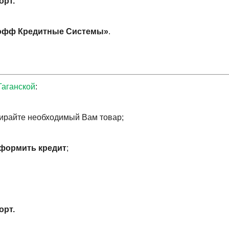
орт.
офф Кредитные Системы»
.
Таганской
:
бирайте необходимый Вам товар;
оформить кредит
;
орт.