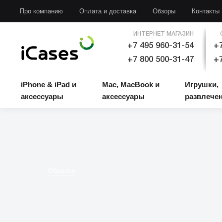
iPhone & iPad и аксессуары
Mac, MacBook и аксессуары
Игрушки, развлечени
Про компанию
Оплата и доставка
Обзоры
Контакты
ИНТЕРНЕТ МАГАЗИН
+7 495 960-31-54
+7
+7 800 500-31-47
+7
iPhone & iPad и
Mac, MacBook и
Игрушки,
аксессуары
аксессуары
развлече
Обратно