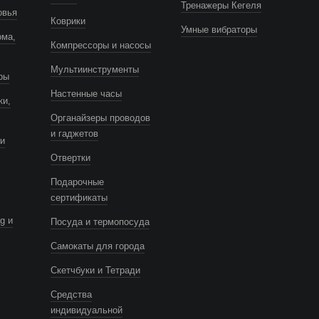
Тренажеры Кегеля
овья
Коврики
Умные вибраторы
ома,
Компрессоры и насосы
Мультиинструменты
ры
Настенные часы
ки,
Органайзеры проводов
и гаджетов
и
Отвертки
Подарочные
сертификаты
g и
Посуда и термопосуда
Самокаты для города
Скетчбуки и Тетради
Средства
индивидуальной