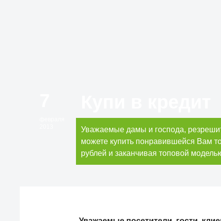
7
Купи в кредит
февраля
2013
Уважаемые дамы и господа, резрешит
можете купить понравившейся Вам тов
рублей и заканчивая топовой модель
Уважаемые посетители, гости, клие