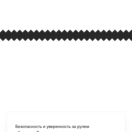
улица Барклая, дом 10, ТЦ «Вкусные сезоны»,
вывеска iCases
Безопасность и уверенность за рулем