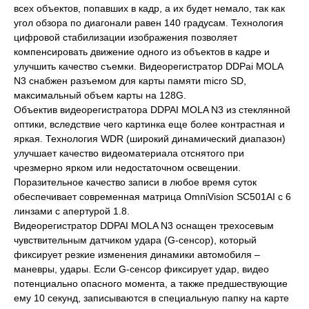
всех объектов, попавших в кадр, а их будет немало, так как
угол обзора по диагонали равен 140 градусам. Технология
цифровой стабилизации изображения позволяет
компенсировать движение одного из объектов в кадре и
улучшить качество съемки. Видеорегистратор DDPai MOLA
N3 снабжен разъемом для карты памяти micro SD,
максимальный объем карты на 128G.
Объектив видеорегистратора DDPAI MOLA N3 из стеклянной
оптики, вследствие чего картинка еще более контрастная и
яркая. Технология WDR (широкий динамический диапазон)
улучшает качество видеоматериала отснятого при
чрезмерно ярком или недостаточном освещении.
Поразительное качество записи в любое время суток
обеспечивает современная матрица OmniVision SC501AI с 6
линзами c апертурой 1.8.
Видеорегистратор DDPAI MOLA N3 оснащен трехосевым
чувствительным датчиком удара (G-сенсор), который
фиксирует резкие изменения динамики автомобиля –
маневры, удары. Если G-сенсор фиксирует удар, видео
потенциально опасного момента, а также предшествующие
ему 10 секунд, записываются в специальную папку на карте