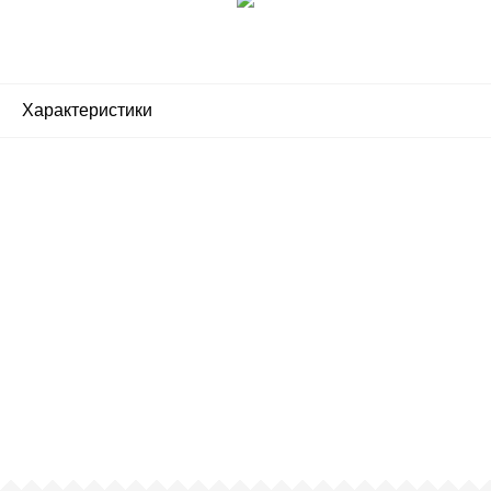
Характеристики
Почему люди выбирают
именно нас?
Все просто — мы сертифицированный
партнер известных мировых
производителей.