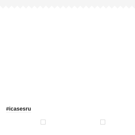
Picooc
#icasesru