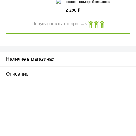
экшен-камер большое
2 290
₽
Популярность товара
Наличие в магазинах
Описание
ПЕРВЫЙ ОФИЦИАЛЬНЫЙ
РОЗНИЧНЫЙ МАГАЗИН
улица Барклая, дом 10, ТЦ «Вкусные сезоны»,