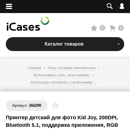
Вход
Регистрация
Сервисный центр
0
0
О магазине
Каталог товаров
Оплата и доставка
Главная
Часы, носимая электроника
Адреса магазинов
Видеокамеры, очки, экшн-камеры
Аксессуары для фото- и видеокамер
Вакансии
Артикул:
266290
+7 495 960-31-54
Принтер детский для фото Kid Joy, 200DPI,
+7 800 500-31-47
Bluetooth 5.1, поддержка приложения, RGB