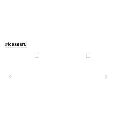
Picooc
#icasesru
Xd Design