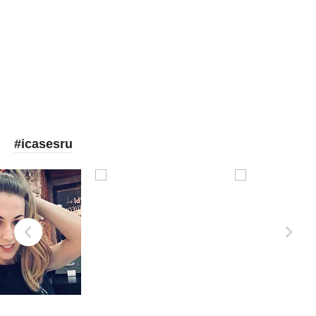
Picooc
#icasesru
Xd Design