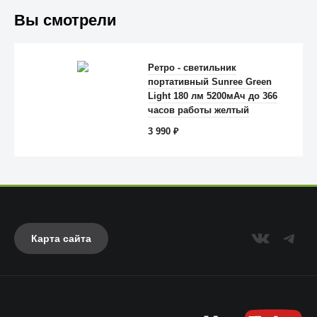
Вы смотрели
Ретро - светильник
портативный Sunree Green
Anker
Light 180 лм 5200мАч до 366
часов работы желтый
3 990
₽
Карта сайта