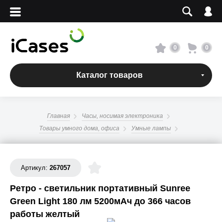
Вход
Регистрация
Сервисный центр
0
0
О магазине
Каталог товаров
Оплата и доставка
Главная
Часы, носимая электроника
Адреса магазинов
Товары умного дома, офиса
Умные лампы
Вакансии
Артикул:
267057
+7 495 960-31-54
Ретро - светильник портативный Sunree
Green Light 180 лм 5200мАч до 366 часов
+7 800 500-31-47
работы желтый