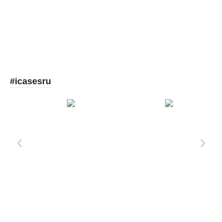
#icasesru
Xd Design