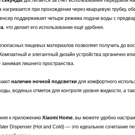
3 секунды
достигается за счёт использования передовой н
 нагревается при прохождении через кварцевую трубку, об
спенсер поддерживает четыре режима подачи воды с предв
ра
, что делает его использование ещё удобнее.
езопасных пищевых материалов позволяет получить до вос
 Компактный и элегантный дизайн устройства органично впи
е занимая лишнего пространства.
ючают
наличие ночной подсветки
для комфортного использ
воды, водяных отметок для контроля уровня жидкости, а та
ения к приложению
Xiaomi Home
, вы можете удобно настра
ater Dispenser (Hot and Cold) — это идеальное сочетание п