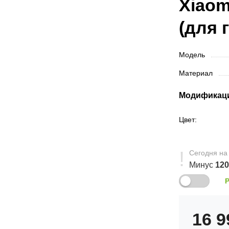
Xiaom
(для 
Модель
Материал
Модификац
Цвет:
Сегодня
на
Минус
12
16 