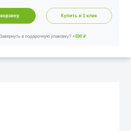
 корзину
Купить в 1 клик
Завернуть в подарочную упаковку?
+590
₽
Й МАГАЗИН
еска iCases