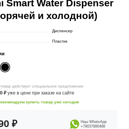
i Smart Water Dispenser
горячей и холодной)
Диспенсер
Пластик
ии
 товар
действует
специальное предложение
00
₽
уже в цене
при заказе на сайте
Рекомендуем купить товар уже сегодня
990
₽
Наш WhatsApp
+79037880488