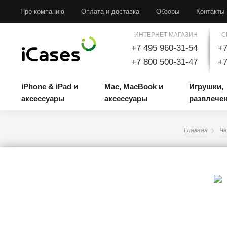
iPhone & iPad и аксессуары
Mac, MacBook и аксессуары
Игрушки, развлечени
Про компанию
Оплата и доставка
Обзоры
Контакты
ИНТЕРНЕТ МАГАЗИН
С
+7 495 960-31-54
+7
+7 800 500-31-47
+7
iPhone & iPad и
Mac, MacBook и
Игрушки,
аксессуары
аксессуары
развлече
Главная
Ча