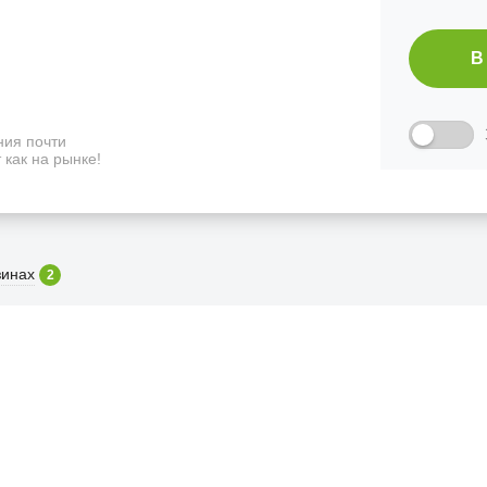
В
ия почти
 как на рынке!
зинах
2
ФИЦИАЛЬНЫЙ РОЗНИЧНЫ
лая, дом 10, ТЦ «Вкусные сезоны», выв