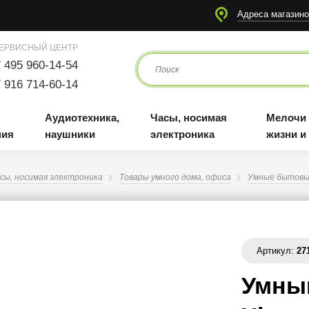
я
Аудиотехника, наушники
Часы, носимая электроника
Мелочи для жизни и отдыха
Адреса магазино
ЕРВИСНЫЙ ЦЕНТР
 495 960-14-54
 916 714-60-14
Аудиотехника,
Часы, носимая
Мелочи
ния
наушники
электроника
жизни и
сы, носимая электроника
Товары умного дома, офиса
Умные бытовы
Артикул:
27
Умны