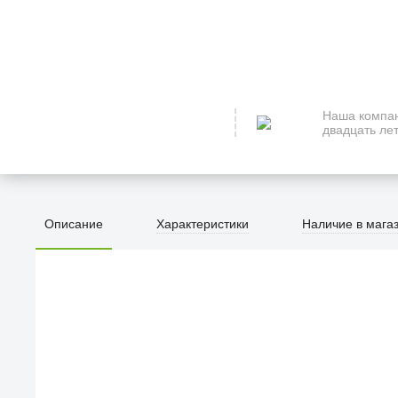
Наша компан
двадцать лет
Описание
Характеристики
Наличие в мага
ПЕРВЫЙ О
улица Барк