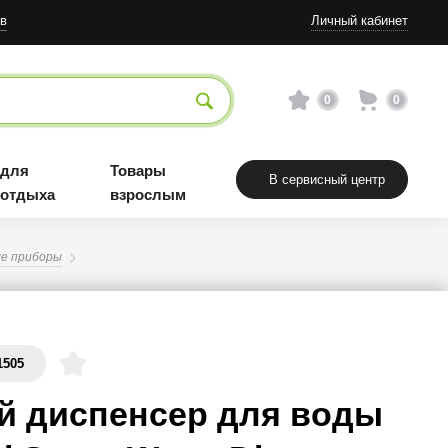
в
Личный кабинет
0
0
 для
Товары
В сервисный центр
 отдыха
взрослым
е приборы
1505
й диспенсер для воды