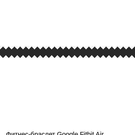
ПЕРВЫЙ ОФИЦИАЛЬНЫЙ
РОЗНИЧНЫЙ МАГАЗИН
улица Барклая, дом 10, ТЦ «Вкусные сезоны»,
вывеска iCases
Фитнес-браслет Google Fitbit Air