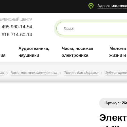
я
Аудиотехника, наушники
Часы, носимая электроника
Мелочи для жизни и отдыха
Адреса магазино
ЕРВИСНЫЙ ЦЕНТР
 495 960-14-54
 916 714-60-14
Аудиотехника,
Часы, носимая
Мелочи
ния
наушники
электроника
жизни и
ная
Часы, носимая электроника
Товары для здоровья
Зубные щет
Артикул:
26
Элект