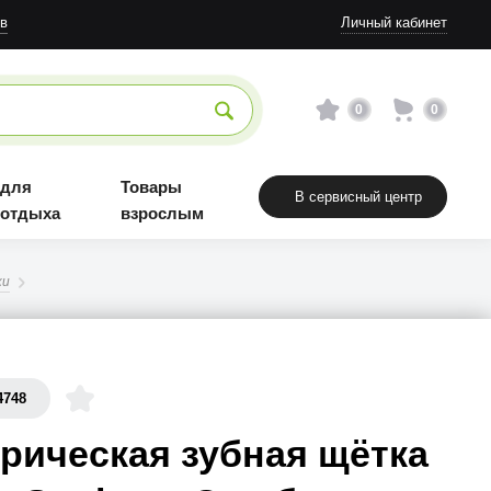
в
Личный кабинет
0
0
 для
Товары
В сервисный центр
 отдыха
взрослым
ки
4748
рическая зубная щётка