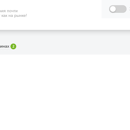
ия почти
 как на рынке!
зинах
2
ФИЦИАЛЬНЫЙ РОЗНИЧНЫ
лая, дом 10, ТЦ «Вкусные сезоны», выв