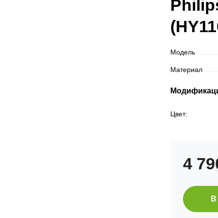
Phili
(HY11
Модель
Материал
Модификац
Цвет:
4 7
В