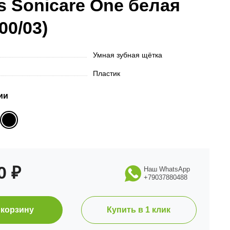
ps Sonicare One белая
00/03)
Умная зубная щётка
Пластик
ии
90
₽
Наш WhatsApp
+79037880488
 корзину
Купить в 1 клик