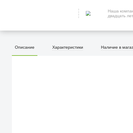
Наша компан
двадцать лет
Описание
Характеристики
Наличие в мага
ПЕРВЫЙ О
улица Барк