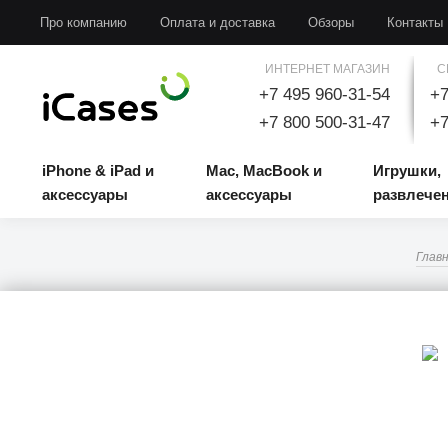
iPhone & iPad и аксессуары
Mac, MacBook и аксессуары
Игрушки, развлечени
Про компанию
Оплата и доставка
Обзоры
Контакты
ИНТЕРНЕТ МАГАЗИН
С
+7 495 960-31-54
+7
+7 800 500-31-47
+7
iPhone & iPad и
Mac, MacBook и
Игрушки,
аксессуары
аксессуары
развлече
Глав