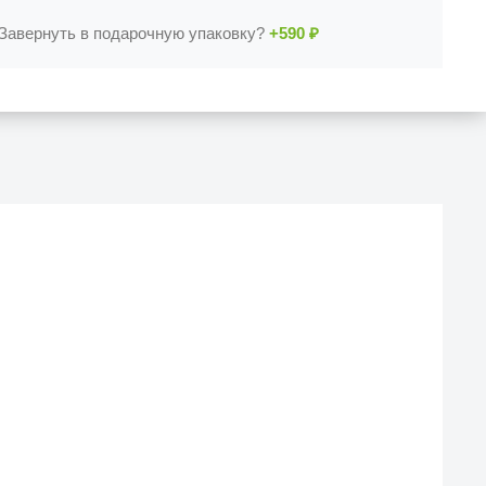
Завернуть в подарочную упаковку?
+590
₽
Й МАГАЗИН
еска iCases