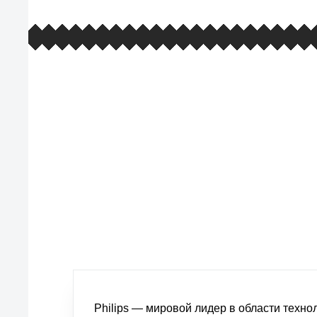
европейские стандарты качества
товаров, услуг и обслуживания
Philips — мировой лидер в области техн