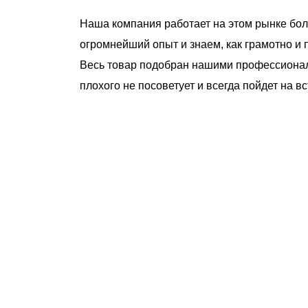
Наша компания работает на этом рынке бол
огромнейший опыт и знаем, как грамотно и 
Весь товар подобран нашими профессионала
плохого не посоветует и всегда пойдет на 
чему люди выбирают именно н
ртифицированный партнер известных миро