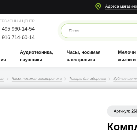
я
Аудиотехника, наушники
Часы, носимая электроника
Мелочи для жизни и отдыха
Адреса магазино
ЕРВИСНЫЙ ЦЕНТР
 495 960-14-54
 916 714-60-14
Аудиотехника,
Часы, носимая
Мелочи
ния
наушники
электроника
жизни и
ная
Часы, носимая электроника
Товары для здоровья
Зубные щет
Артикул:
26
Компл