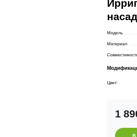
Ирриг
насад
Модель
Материал
Совместимос
Модификац
Цвет:
1 8
В