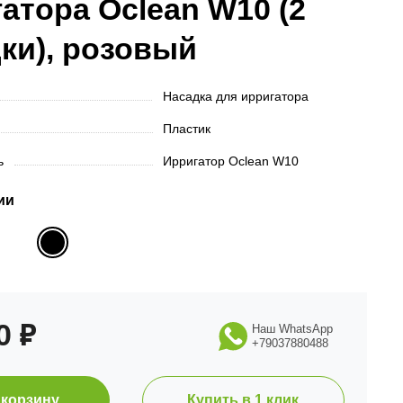
атора Oclean W10 (2
ки), розовый
Насадка для ирригатора
Пластик
ть
Ирригатор Oclean W10
ии
90
₽
Наш WhatsApp
+79037880488
 корзину
Купить в 1 клик