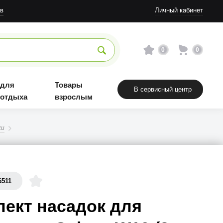
в
Личный кабинет
0
0
 для
Товары
В сервисный центр
 отдыха
взрослым
ки
6511
ект насадок для