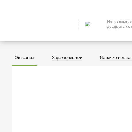
Наша компан
двадцать лет
Описание
Характеристики
Наличие в мага
ПЕРВЫЙ О
улица Барк