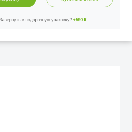
Завернуть в подарочную упаковку?
+590
₽
Й МАГАЗИН
еска iCases