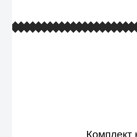
европейские стандарты качества
товаров, услуг и обслуживания
Комплект 