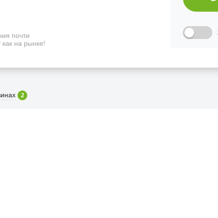
ия почти
 как на рынке!
зинах
2
ФИЦИАЛЬНЫЙ РОЗНИЧНЫ
лая, дом 10, ТЦ «Вкусные сезоны», выв