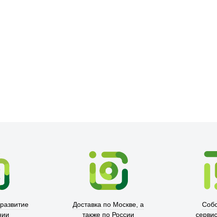
Picooc
 развитие
Доставка по Москве, а
Соб
нии
также по России
серви