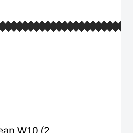
фирменная гарантия и наш самый
большой ассортимент товаров
ean W10 (2