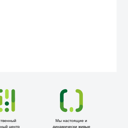
ственный
Мы настоящие и
сный центр
динамически живые