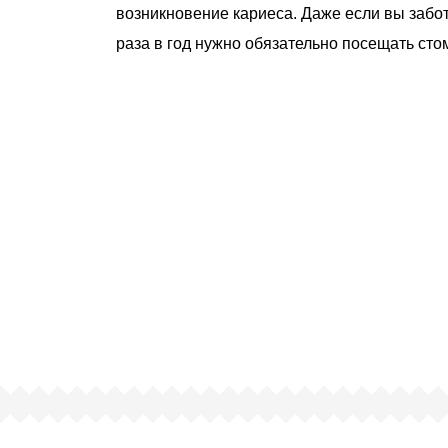
возникновение кариеса. Даже если вы забот
раза в год нужно обязательно посещать сто
чему люди выбирают именно н
ртифицированный партнер известных миро