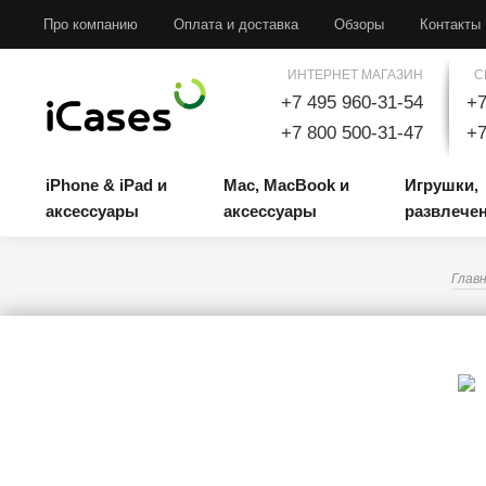
iPhone & iPad и аксессуары
Mac, MacBook и аксессуары
Игрушки, развлечени
Про компанию
Оплата и доставка
Обзоры
Контакты
ИНТЕРНЕТ МАГАЗИН
С
+7 495 960-31-54
+7
+7 800 500-31-47
+7
iPhone & iPad и
Mac, MacBook и
Игрушки,
аксессуары
аксессуары
развлече
Глав