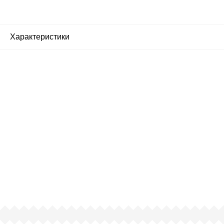
Характеристики
Почему люди выбирают
именно нас?
Все просто — мы сертифицированный
партнер известных мировых
производителей.