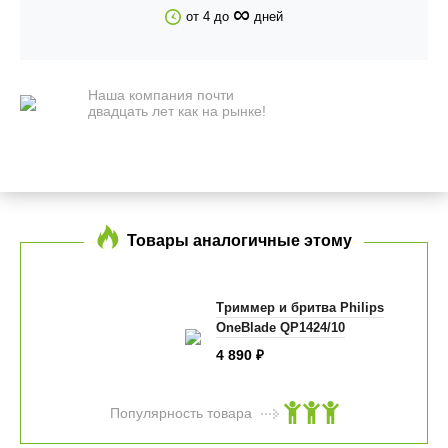
∞
от 4 до
дней
Наша компания почти
двадцать лет как на рынке!
Товары аналогичные этому
Триммер и бритва Philips
OneBlade QP1424/10
4 890
₽
Популярность товара