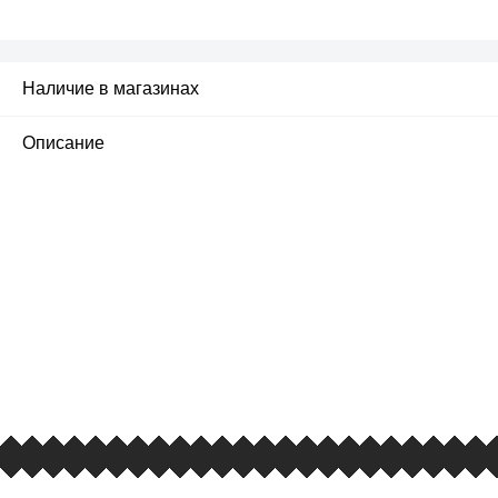
Наличие в магазинах
Описание
ПЕРВЫЙ ОФИЦИАЛЬНЫЙ
РОЗНИЧНЫЙ МАГАЗИН
улица Барклая, дом 10, ТЦ «Вкусные сезоны»,
вывеска iCases