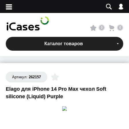
Вход
Регистрация
Сервисный центр
0
0
О магазине
Каталог товаров
Оплата и доставка
Адреса магазинов
Артикул:
262157
Elago для iPhone 14 Pro Max чехол Soft
Вакансии
silicone (Liquid) Purple
+7 495 960-31-54
+7 800 500-31-47