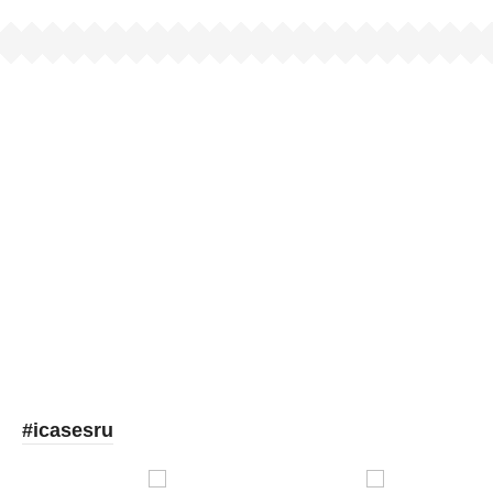
Picooc
#icasesru