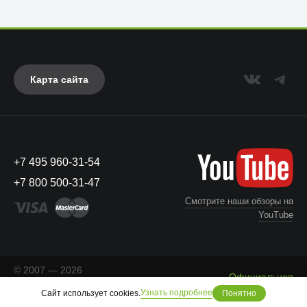
Карта сайта
+7 495 960-31-54
UAG
+7 800 500-31-47
Смотрите наши обзоры на
YouTube
© 2007 — 2026
Официальная
«Айкейсес»
. Все права
Что с моим заказом?
информация
Узнать подробнее
Сайт использует cookies.
Понятно
защищены.