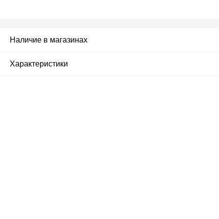
Наличие в магазинах
Характеристики
Почему люди выбирают
именно нас?
Все просто — мы сертифицированный
партнер известных мировых
производителей.