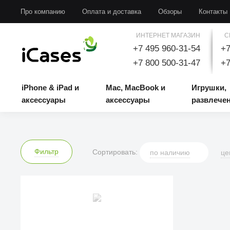
iPhone & iPad и аксессуары
Mac, MacBook и аксессуары
Игрушки, развлечени
Про компанию
Оплата и доставка
Обзоры
Контакты
ИНТЕРНЕТ МАГАЗИН
С
+7 495 960-31-54
+7
+7 800 500-31-47
+7
iPhone & iPad и
Mac, MacBook и
Игрушки,
аксессуары
аксессуары
развлече
Фильтр
Сортировать:
по
наличию
це