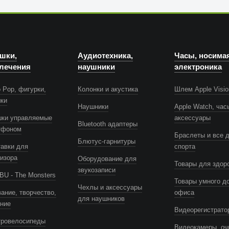
шки,
Аудиотехника,
Часы, носима
лечения
наушники
электроника
 Pop, фигурки,
Колонки и акустика
Шлем Apple Visio
шки
Наушники
Apple Watch, час
шки управляемые
аксессуары
Bluetooth адаптеры
тфоном
Браслеты и все 
Блютус-гарнитуры
авки для
спорта
изора
Оборудование для
Товары для здор
звукозаписи
U - The Monsters
Товары умного д
Чехлы и аксессуары
ание, творчество,
офиса
для наушников
ение
Видеорегистрато
тровелосипеды
Видеокамеры, оч