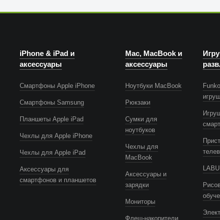
iPhone & iPad и
Mac, MacBook и
Игру
аксессуары
аксессуары
разв
Смартфоны Apple iPhone
Ноутбуки MacBook
Funko
игру
Смартфоны Samsung
Рюкзаки
Игру
Планшеты Apple iPad
Сумки для
смар
ноутбуков
Чехлы для Apple iPhone
Прист
Чехлы для
телев
Чехлы для Apple iPad
MacBook
LABUB
Аксессуары для
Аксессуары и
смартфонов и планшетов
зарядки
Рисов
обуч
Мониторы
Элек
Флеш-накопители