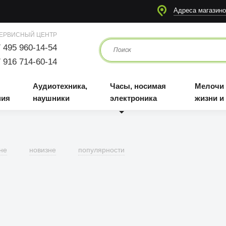
я
Аудиотехника, наушники
Часы, носимая электроника
Мелочи для жизни и отдыха
Адреса магазино
ЕРВИСНЫЙ ЦЕНТР
 495 960-14-54
 916 714-60-14
Аудиотехника,
Часы, носимая
Мелочи
ния
наушники
электроника
жизни и
не
новизне
популярности