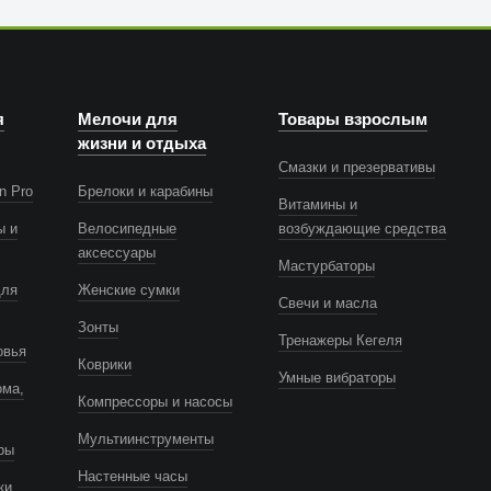
я
Мелочи для
Товары взрослым
жизни и отдыха
Смазки и презервативы
n Pro
Брелоки и карабины
Витамины и
ы и
Велосипедные
возбуждающие средства
аксессуары
Мастурбаторы
для
Женские сумки
Свечи и масла
Зонты
Тренажеры Кегеля
овья
Коврики
Умные вибраторы
ома,
Компрессоры и насосы
Мультиинструменты
ры
Настенные часы
ки,