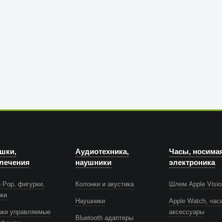
Trust
шки,
Аудиотехника,
Часы, носима
лечения
наушники
электроника
Anker
 Pop, фигурки,
Колонки и акустика
Шлем Apple Visio
шки
Наушники
Apple Watch, час
шки управляемые
аксессуары
Bluetooth адаптеры