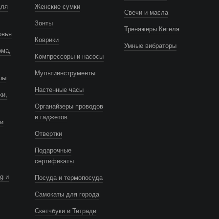
для
Женские сумки
Свечи и масла
Зонты
Тренажеры Кегеля
овья
Коврики
Умные вибраторы
ома,
Компрессоры и насосы
Мультиинструменты
ры
Настенные часы
ки,
Органайзеры проводов
и гаджетов
и
Отвертки
Подарочные
сертификаты
g и
Посуда и термопосуда
Самокаты для города
Скетчбуки и Тетради