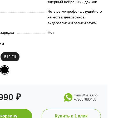
ядерный нейронный движок
Четыре микрофона студийного
качества для звонков,
видеозаписи и записи звука
 зарядка
Нет
ии
512 Гб
 990
₽
Наш WhatsApp
+79037880488
 корзину
Купить в 1 клик