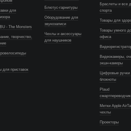
тфоном
Браслеты и все 
Блютус-гарнитуры
авки для
спорта
изора
Оборудование для
Товары для здор
звукозаписи
U - The Monsters
Товары умного д
Чехлы и аксессуары
ание, творчество,
офиса
для наушников
ение
Видеорегистрато
тровелосипеды
Видеокамеры, оч
экшн-камеры
 для приставок
UAG
Цифровые ручки 
блокноты
Plaud
смартпереводчик
Метки Apple AirTa
чехлы
Проекторы