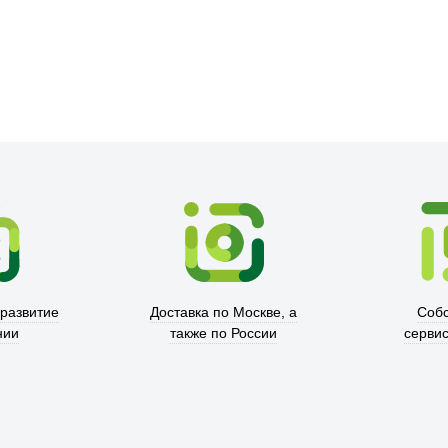
Xd Design
 развитие
Доставка по Москве, а
Соб
нии
также по России
серви