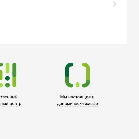
ственный
Мы настоящие и
сный центр
динамически живые