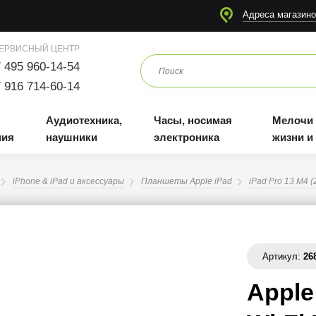
я
Аудиотехника, наушники
Часы, носимая электроника
Мелочи для жизни и отдыха
Адреса магазино
ЕРВИСНЫЙ ЦЕНТР
 495 960-14-54
 916 714-60-14
Аудиотехника,
Часы, носимая
Мелочи
ния
наушники
электроника
жизни и
iPhone & iPad и аксессуары
Планшеты Apple iPad
iPad Pro 13 M4 (
Артикул:
26
Apple