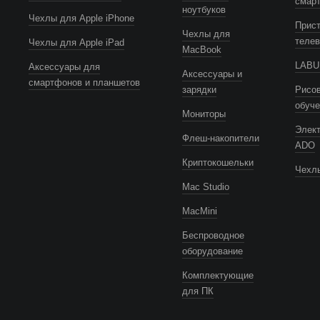
смар
ноутбуков
Чехлы для Apple iPhone
Прист
Чехлы для
телев
Чехлы для Apple iPad
MacBook
LABUB
Аксессуары для
Аксессуары и
смартфонов и планшетов
зарядки
Рисов
обуч
Мониторы
Элек
Флеш-накопители
ADO
Криптокошельки
Чехлы
Mac Studio
MacMini
Беспроводное
оборудование
Комплектующие
для ПК