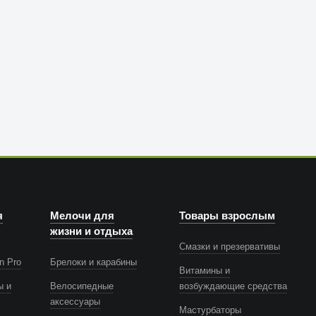
я
Мелочи для
Товары взрослым
жизни и отдыха
Смазки и презервативы
n Pro
Брелоки и карабины
Витамины и
ы и
Велосипедные
возбуждающие средства
аксессуары
Мастурбаторы