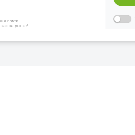
ия почти
 как на рынке!
чему люди выбирают именно н
ртифицированный партнер известных миро