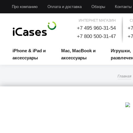
iPhone & iPad и аксессуары
Mac, MacBook и аксессуары
Игрушки, развлечени
Про компанию
Оплата и доставка
Обзоры
Контакты
ИНТЕРНЕТ МАГАЗИН
С
+7 495 960-31-54
+7
+7 800 500-31-47
+7
iPhone & iPad и
Mac, MacBook и
Игрушки,
аксессуары
аксессуары
развлече
Главная