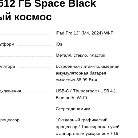
 512 ГБ Space Black
ый космос
iPad Pro 13" (M4, 2024) Wi-Fi
латформ
iOs
Металл, стекло, пластик
мулятора
Встроенная литий-полимерная
аккумуляторная батарея
емкостью 38,99 Вт-ч
одключения
USB-C ( Thunderbolt / USB 4 ),
Bluetooth, Wi‑Fi
Стереодинамики
процессор
10-ядерный графический
процессор / Трассировка лучей
с аппаратным ускорением / 16-