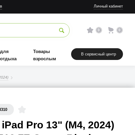
в
Личный кабинет
0
0
 для
Товары
В сервисный центр
 отдыха
взрослым
2024)
8310
 iPad Pro 13" (M4, 2024)