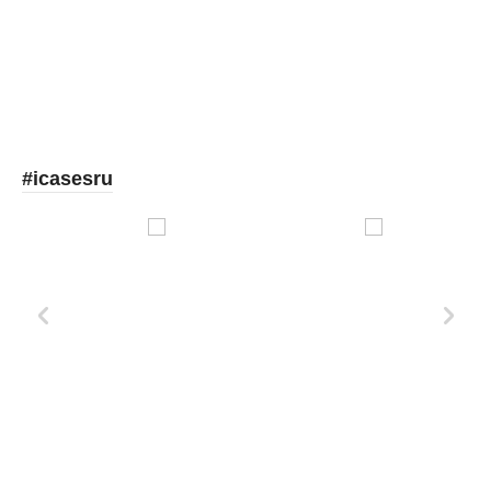
#icasesru
Xd Design