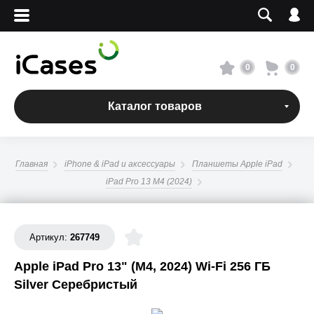
Вход
Регистрация
Сервисный центр
0
0
О магазине
Каталог товаров
Оплата и доставка
Главная
iPhone & iPad и аксессуары
Планшеты Apple iPad
Адреса магазинов
iPad Pro 13 M4 (2024)
Вакансии
Артикул:
267749
+7 495 960-31-54
Apple iPad Pro 13" (M4, 2024) Wi-Fi 256 ГБ
Silver Серебристый
+7 800 500-31-47