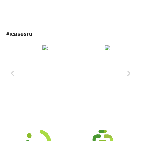
#icasesru
Xd Design