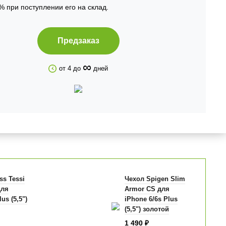
% при поступлении его на склад.
Предзаказ
∞
от 4 до
дней
ss Tessi
Чехол Spigen Slim
для
Armor CS для
us (5,5")
iPhone 6/6s Plus
(5,5") золотой
SGP10913
1 490
₽