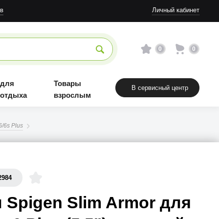
в
Личный кабинет
0
0
 для
Товары
В сервисный центр
 отдыха
взрослым
/6s Plus
2984
 Spigen Slim Armor для