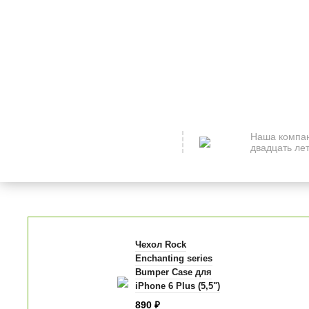
Наша компан
двадцать лет
Чехол Rock
Enchanting series
Bumper Case для
iPhone 6 Plus (5,5")
тёмно-синий
890
₽