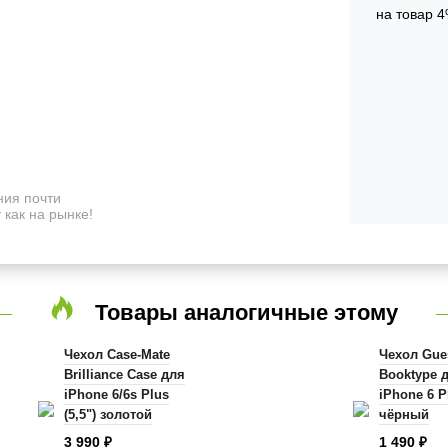
на товар 4
ия почти
 как на рынке!
Товары аналогичные этому
Чехол Case-Mate
Чехол Gue
Brilliance Case для
Booktype 
iPhone 6/6s Plus
iPhone 6 Pl
(5,5") золотой
чёрный
Shampagne
3 990
1 490
₽
₽