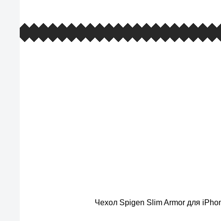
европейские стандарты качества
товаров, услуг и обслуживания
Чехол Spigen Slim Armor для iPho