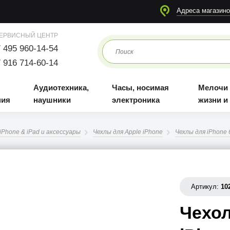
я
Аудиотехника, наушники
Часы, носимая электроника
Мелочи для жизни и отдыха
Адреса магазино
ЕРВИСНЫЙ ЦЕНТР
 495 960-14-54
 916 714-60-14
Аудиотехника,
Часы, носимая
Мелочи
ния
наушники
электроника
жизни и
iPhone & iPad и аксессуары
Чехлы для Apple iPhone
Чехлы для iPhone 6
Артикул:
10
Чехол