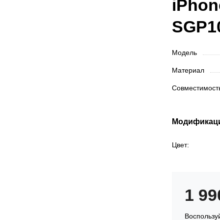
iPhon
SGP1
Модель
Материал
Совместимос
Модификац
Цвет:
1 9
Воспользуй