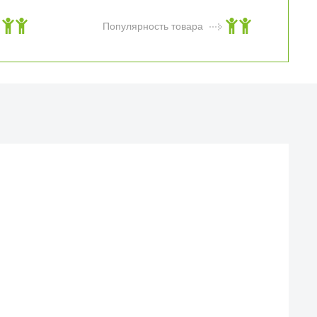
Популярность товара
Й МАГАЗИН
еска iCases