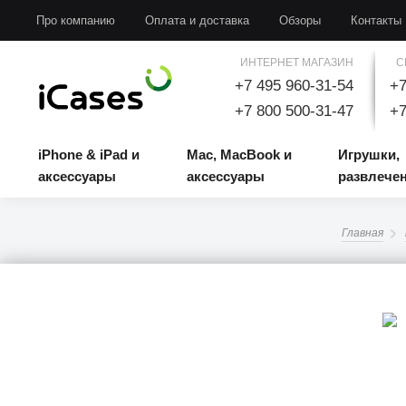
iPhone & iPad и аксессуары
Mac, MacBook и аксессуары
Игрушки, развлечени
Про компанию
Оплата и доставка
Обзоры
Контакты
ИНТЕРНЕТ МАГАЗИН
С
+7 495 960-31-54
+7
+7 800 500-31-47
+7
iPhone & iPad и
Mac, MacBook и
Игрушки,
аксессуары
аксессуары
развлече
Главная