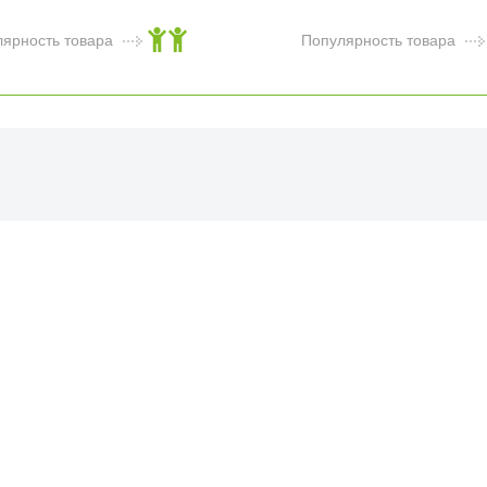
лярность товара
Популярность товара
ФИЦИАЛЬНЫЙ РОЗНИЧНЫ
лая, дом 10, ТЦ «Вкусные сезоны», выв