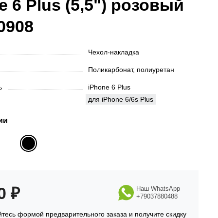
e 6 Plus (5,5") розовый
0908
Чехол-накладка
Поликарбонат, полиуретан
ть
iPhone 6 Plus
для iPhone 6/6s Plus
ии
90
₽
Наш WhatsApp
+79037880488
тесь формой предварительного заказа и получите скидку