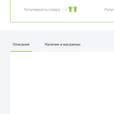
Популярность товара
Попу
Чехол BMW Logo
Signature Booktype
для iPhone 6 Plus
(5,5") чёрный
Описание
Наличие в магазинах
1 990
₽
Популярность товара
ПЕРВЫЙ О
улица Барк