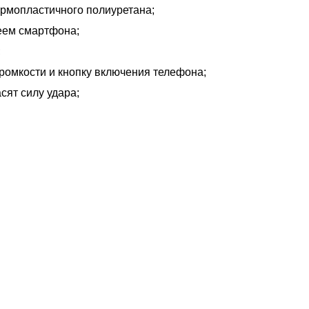
ермопластичного полиуретана;
еем смартфона;
;
громкости и кнопку включения телефона;
ят силу удара;
чему люди выбирают именно н
ртифицированный партнер известных миро