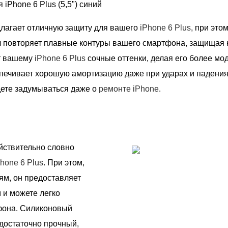
iPhone 6 Plus (5,5") синий
длагает отличную защиту для вашего
iPhone 6 Plus
, при это
л повторяет плавные контуры вашего смартфона, защищая к
ят вашему
iPhone 6 Plus
сочные оттенки, делая его более м
печивает хорошую амортизацию даже при ударах и падения
дете задумываться даже о
ремонте iPhone
.
йствительно словно
Phone 6 Plus
. При этом,
ям, он предоставляет
 и можете легко
фона. Силиконовый
 достаточно прочный,