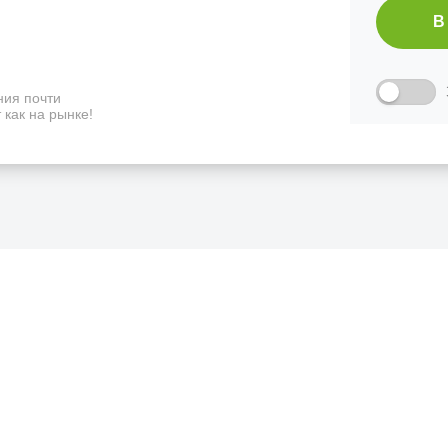
В
ия почти
 как на рынке!
ФИЦИАЛЬНЫЙ РОЗНИЧНЫ
лая, дом 10, ТЦ «Вкусные сезоны», выв