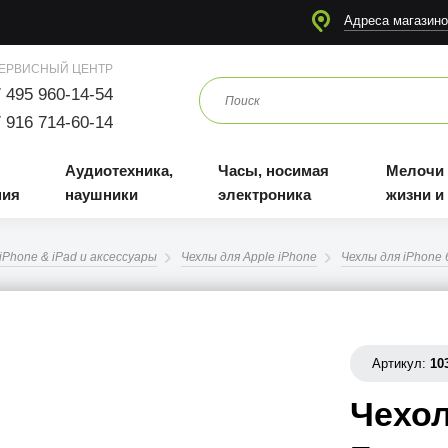
я
Аудиотехника, наушники
Часы, носимая электроника
Мелочи для жизни и отдыха
Адреса магазино
ЕРВИСНЫЙ ЦЕНТР
 495 960-14-54
 916 714-60-14
Аудиотехника,
Часы, носимая
Мелочи
ния
наушники
электроника
жизни и
iPhone & iPad и аксессуары
Чехлы для Apple iPhone
Чехлы для iPhone 6
Артикул:
10
Чехол