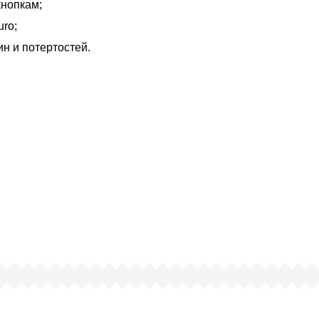
кнопкам;
ro;
н и потертостей.
чему люди выбирают именно н
ртифицированный партнер известных миро