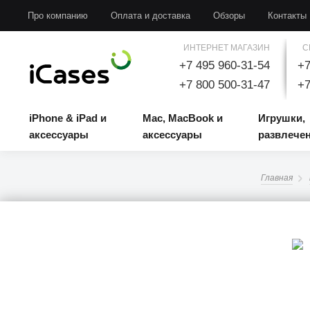
iPhone & iPad и аксессуары
Mac, MacBook и аксессуары
Игрушки, развлечени
Про компанию
Оплата и доставка
Обзоры
Контакты
ИНТЕРНЕТ МАГАЗИН
С
+7 495 960-31-54
+7
+7 800 500-31-47
+7
iPhone & iPad и
Mac, MacBook и
Игрушки,
аксессуары
аксессуары
развлече
Главная