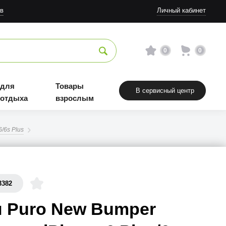
в
Личный кабинет
0
0
 для
Товары
В сервисный центр
 отдыха
взрослым
/6s Plus
3382
 Puro New Bumper