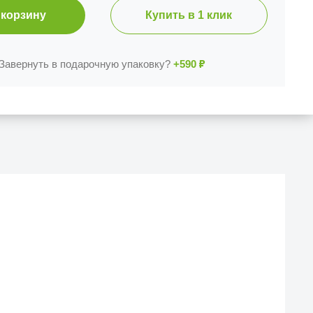
 корзину
Купить в 1 клик
Завернуть в подарочную упаковку?
+590
₽
Й МАГАЗИН
еска iCases