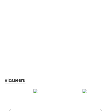
Picooc
#icasesru