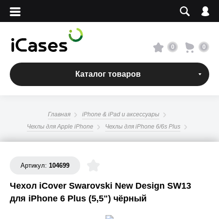
Вход
Регистрация
Сервисный центр
0
0
О магазине
Каталог товаров
Оплата и доставка
Главная
iPhone & iPad и аксессуары
Адреса магазинов
Чехлы для Apple iPhone
Чехлы для iPhone 6/6s Plus
Вакансии
Артикул:
104699
+7 495 960-31-54
Чехол iCover Swarovski New Design SW13
для iPhone 6 Plus (5,5") чёрный
+7 800 500-31-47