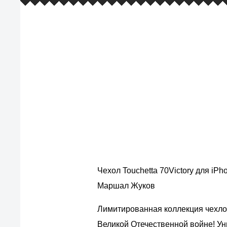
европейские стандарты качества
товаров, услуг и обслуживания
Чехол Touchetta 70Victory для iPh
Маршал Жуков
Лимитированная коллекция чехлов
Великой Отечественной войне! У