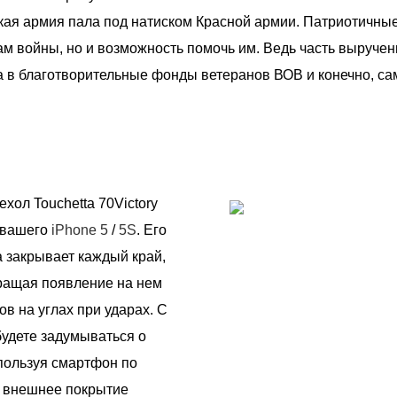
кая армия пала под натиском Красной армии. Патриотичные 
ам войны, но и возможность помочь им. Ведь часть выручен
ана в благотворительные фонды ветеранов ВОВ и конечно, с
хол Touchetta 70Victory
 вашего
iPhone 5
/
5S
. Его
а закрывает каждый край,
ращая появление на нем
ов на углах при ударах. С
 будете задумываться о
спользуя смартфон по
 внешнее покрытие