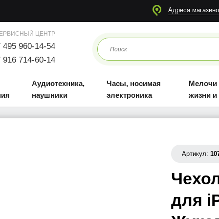
я
Аудиотехника, наушники
Часы, носимая электроника
Мелочи для жизни и отдыха
Адреса магазино
ЕРВИСНЫЙ ЦЕНТР
 495 960-14-54
 916 714-60-14
Аудиотехника,
Часы, носимая
Мелочи
ния
наушники
электроника
жизни и
Артикул:
10
Чехол
для i