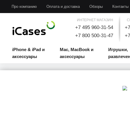
iPhone & iPad и аксессуары
Mac, MacBook и аксессуары
Игрушки, развлечени
Про компанию
Оплата и доставка
Обзоры
Контакты
ИНТЕРНЕТ МАГАЗИН
С
+7 495 960-31-54
+7
+7 800 500-31-47
+7
iPhone & iPad и
Mac, MacBook и
Игрушки,
аксессуары
аксессуары
развлече