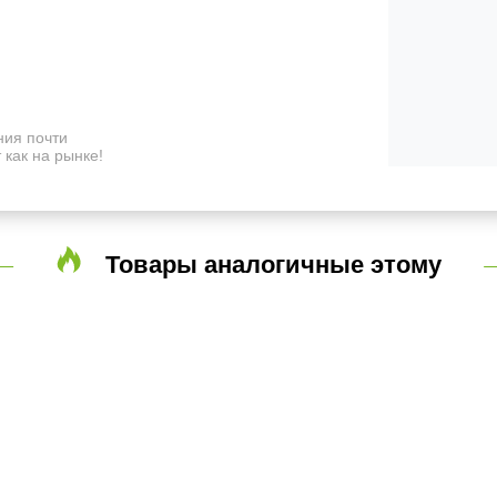
ия почти
 как на рынке!
Товары аналогичные этому