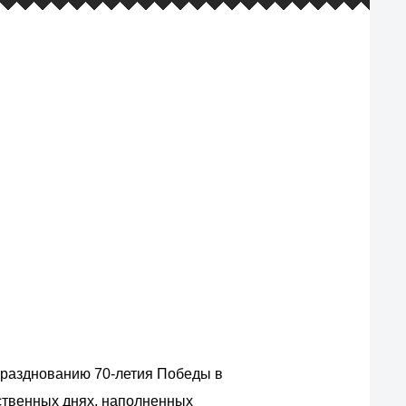
фирменная гарантия и наш самый
большой ассортимент товаров
празднованию 70-летия Победы в
ственных днях, наполненных