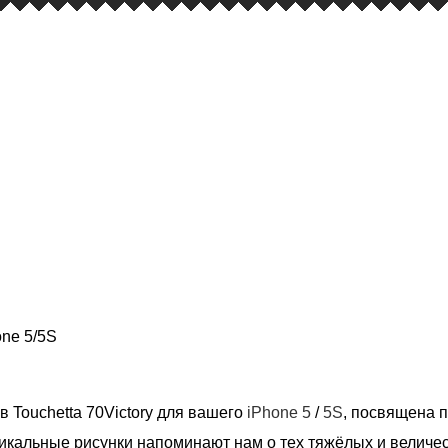
one 5/5S
 Touchetta 70Victory для вашего
iPhone 5
/
5S
, посвящена 
никальные рисунки напоминают нам о тех тяжёлых и величе