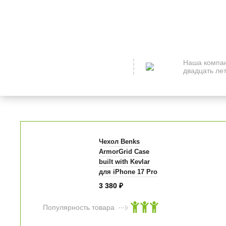
Наша компан
двадцать лет
Чехол Benks
ArmorGrid Case
built with Kevlar
для iPhone 17 Pro
6.3" коричневый
3 380
₽
Популярность товара