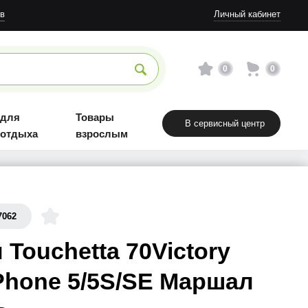
в
Личный кабинет
0
0
 для
Товары
В сервисный центр
 отдыха
взрослым
7062
 Touchetta 70Victory
Phone 5/5S/SE Маршал