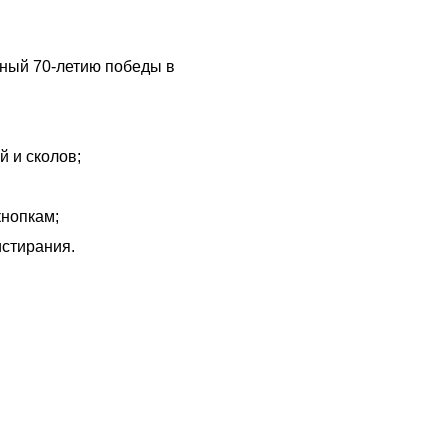
ный 70-летию победы в
й и сколов;
кнопкам;
истирания.
чему люди выбирают именно н
ртифицированный партнер известных миро