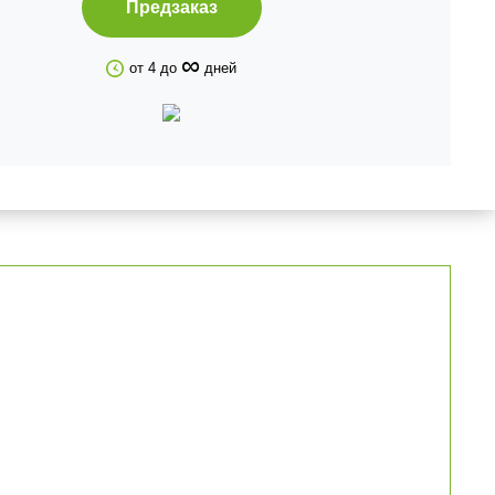
Предзаказ
∞
от 4 до
дней