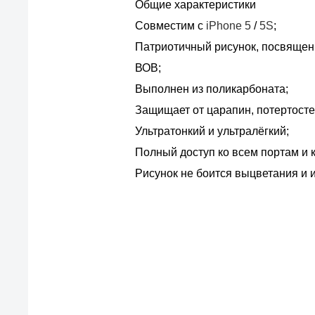
Общие характеристики
Совместим с
iPhone 5
/
5S
;
Патриотичный рисунок, посвящен
ВОВ;
Выполнен из поликарбоната;
Защищает от царапин, потертосте
Ультратонкий и ультралёгкий;
Полный доступ ко всем портам и 
Рисунок не боится выцветания и 
По
Все просто — мы се