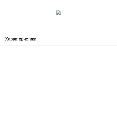
Характеристики
Почему люди выбирают
именно нас?
Все просто — мы сертифицированный
партнер известных мировых
производителей.