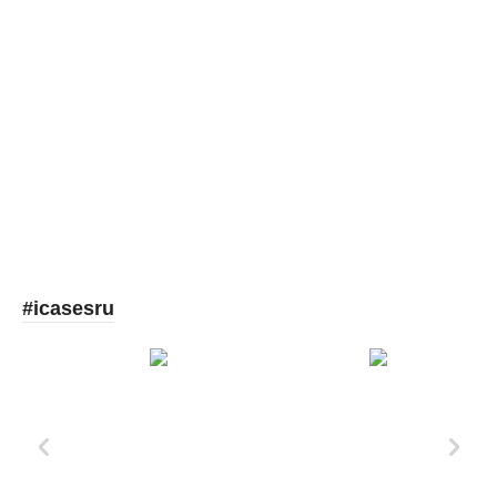
Picooc
#icasesru