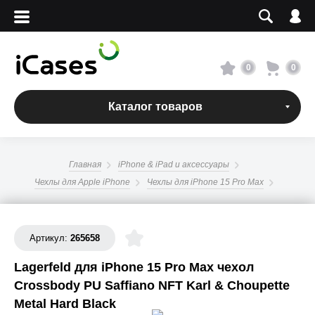
Вход
Регистрация
Сервисный центр
0
0
О магазине
Каталог товаров
Оплата и доставка
Главная
iPhone & iPad и аксессуары
Адреса магазинов
Чехлы для Apple iPhone
Чехлы для iPhone 15 Pro Max
Вакансии
Артикул:
265658
+7 495 960-31-54
Lagerfeld для iPhone 15 Pro Max чехол
Crossbody PU Saffiano NFT Karl & Choupette
+7 800 500-31-47
Metal Hard Black