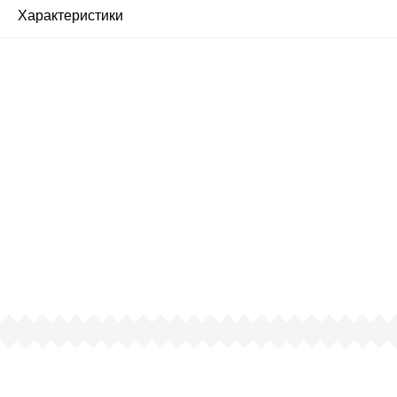
Характеристики
Почему люди выбирают
именно нас?
Все просто — мы сертифицированный
партнер известных мировых
производителей.