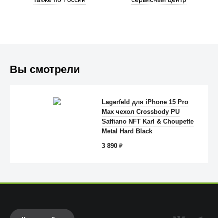
Вы смотрели
Lagerfeld для iPhone 15 Pro
Max чехол Crossbody PU
Anker
Saffiano NFT Karl & Choupette
Metal Hard Black
3 890
₽