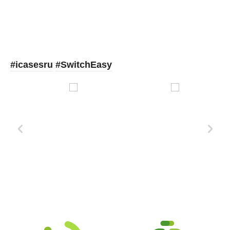
#icasesru
#SwitchEasy
Xd Design