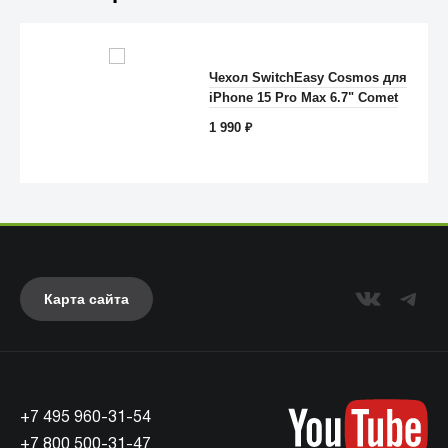
Чехол SwitchEasy Cosmos для
iPhone 15 Pro Max 6.7" Comet
Anker
1 990
₽
Карта сайта
+7 495 960-31-54
UAG
+7 800 500-31-47