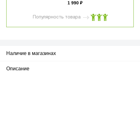
1 990
₽
Популярность товара
Наличие в магазинах
Описание
ПЕРВЫЙ ОФИЦИАЛЬНЫЙ
РОЗНИЧНЫЙ МАГАЗИН
улица Барклая, дом 10, ТЦ «Вкусные сезоны»,
вывеска iCases