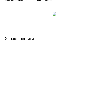
Характеристики
Почему люди выбирают
именно нас?
Все просто — мы сертифицированный
партнер известных мировых
производителей.