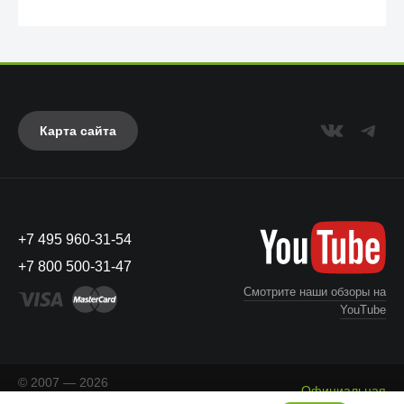
Карта сайта
+7 495 960-31-54
UAG
+7 800 500-31-47
Смотрите наши обзоры на
YouTube
© 2007 — 2026
Официальная
«Айкейсес»
. Все права
Что с моим заказом?