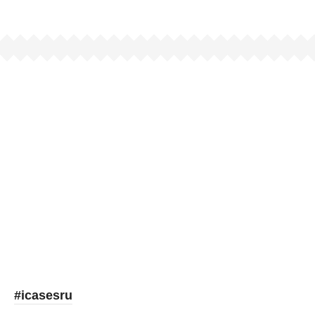
Picooc
#icasesru