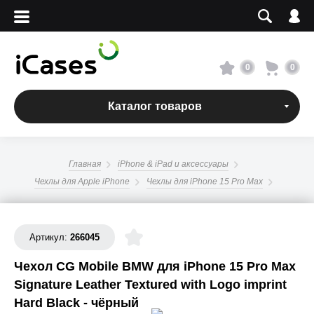
Вход
Регистрация
Сервисный центр
0
0
О магазине
Каталог товаров
Оплата и доставка
Главная
iPhone & iPad и аксессуары
Адреса магазинов
Чехлы для Apple iPhone
Чехлы для iPhone 15 Pro Max
Вакансии
Артикул:
266045
+7 495 960-31-54
Чехол CG Mobile BMW для iPhone 15 Pro Max
Signature Leather Textured with Logo imprint
+7 800 500-31-47
Hard Black - чёрный