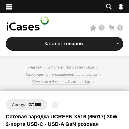
Вход
Регистрация
Сервисный центр
0
0
О магазине
Каталог товаров
Оплата и доставка
Главная
iPhone & iPad и аксессуары
Адреса магазинов
Аксессуары для смартфонов и планшетов
Сетевые и беспроводные зарядки
Вакансии
Артикул:
271896
+7 495 960-31-54
Сетевая зарядка UGREEN X516 (65017) 30W
+7 800 500-31-47
2-порта USB-C - USB-A GaN розовая