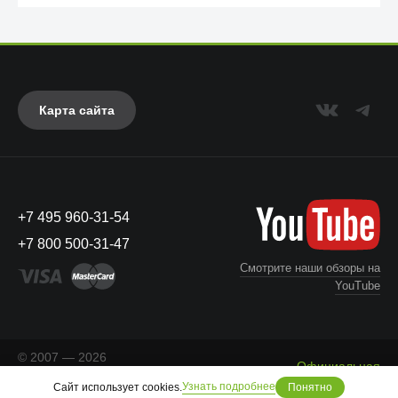
Карта сайта
Anker
+7 495 960-31-54
+7 800 500-31-47
Смотрите наши обзоры на
YouTube
© 2007 — 2026
Официальная
«Айкейсес»
. Все права
Что с моим заказом?
информация
Узнать подробнее
Сайт использует cookies.
Понятно
защищены.