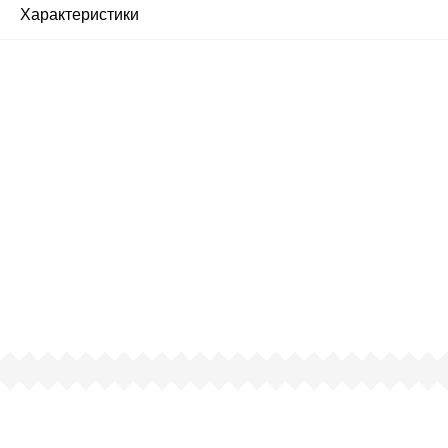
Характеристики
Почему люди выбирают
именно нас?
Все просто — мы сертифицированный
партнер известных мировых
производителей.