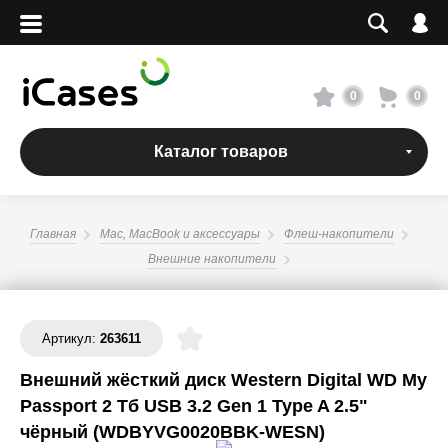
Вход
Регистрация
Сервисный центр
0
0
О магазине
Каталог товаров
Оплата и доставка
Главная
Mac, MacBook и аксессуары
Флеш-накопители
Адреса магазинов
Внешние накопители
Вакансии
Артикул:
263611
+7 495 960-31-54
Внешний жёсткий диск Western Digital WD My
Passport 2 Тб USB 3.2 Gen 1 Type A 2.5"
+7 800 500-31-47
чёрный (WDBYVG0020BBK-WESN)