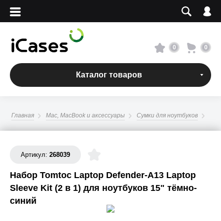
Вход
Регистрация
Сервисный центр
0
0
О магазине
Каталог товаров
Оплата и доставка
Главная
Mac, MacBook и аксессуары
Сумки для ноутбуков
Адреса магазинов
Вакансии
Артикул:
268039
Набор Tomtoc Laptop Defender-A13 Laptop
+7 495 960-31-54
Sleeve Kit (2 в 1) для ноутбуков 15" тёмно-
синий
+7 800 500-31-47