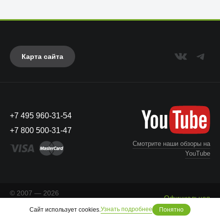
Карта сайта
Anker
+7 495 960-31-54
+7 800 500-31-47
Смотрите наши обзоры на
YouTube
© 2007 — 2026
Официальная
«Айкейсес»
. Все права
Что с моим заказом?
информация
Узнать подробнее
Сайт использует cookies.
Понятно
защищены.