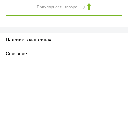
Популярность товара
Наличие в магазинах
Описание
ПЕРВЫЙ ОФИЦИАЛЬНЫЙ
РОЗНИЧНЫЙ МАГАЗИН
улица Барклая, дом 10, ТЦ «Вкусные сезоны»,
вывеска iCases