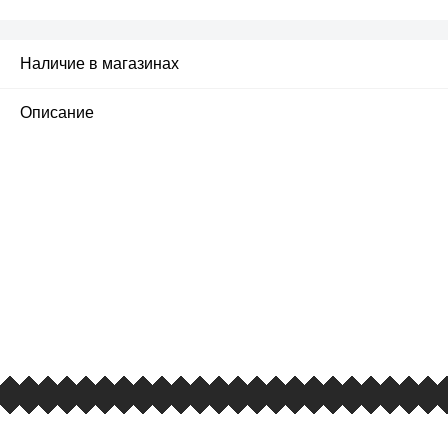
Наличие в магазинах
Описание
ПЕРВЫЙ ОФИЦИАЛЬНЫЙ
РОЗНИЧНЫЙ МАГАЗИН
улица Барклая, дом 10, ТЦ «Вкусные сезоны»,
вывеска iCases